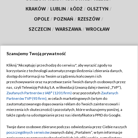
KRAKÓW
/
LUBLIN
/
ŁÓDŹ
/
OLSZTYN
/
OPOLE
/
POZNAŃ
/
RZESZÓW
/
SZCZECIN
/
WARSZAWA
/
WROCŁAW
Szanujemy Twoją prywatność
Dołącz do nas:
Kliknij "Akceptuję i przechodzę do serwisu", aby wyrazić zgody na
korzystanie z technologii automatycznego śledzenia i zbierania danych,
TVP
dostęp do informacji na Twoim urządzeniu końcowym i ich
Abonament TVP
przechowywanie oraz na przetwarzanie Twoich danych osobowych przez
Regulamin TVP
nas, czyli Telewizję Polską S.A. w likwidacji (zwaną dalej również „TVP”),
Emisja w TVP
Zaufanych Partnerów z IAB* (1201 firm)
oraz pozostałych
Zaufanych
Polityka prywatności
Partnerów TVP (93 firm)
, w celach marketingowych (w tym do
Centrum informacji TVP
Moje zgody
zautomatyzowanego dopasowania reklam do Twoich zainteresowań i
mierzenia ich skuteczności) i pozostałych, które wskazujemy poniżej, a
Naziemna Telewizja Cyfrowa
Pomoc
także zgody na udostępnianie przez nas identyfikatora PPID do Google.
Sklep TVP
Biuro reklamy
Twoje dane osobowe zbierane podczas odwiedzania przez Ciebie naszych
Rada Programowa
poszczególnych serwisów
zwanych dalej „Portalem”, w tym informacje
Kontakt
zapisywane za pomocą technologii takich jak: pliki cookie, sygnalizatory