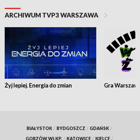
ARCHIWUM TVP3 WARSZAWA
Żyj lepiej. Energia do zmian
Gra Warszaw
BIAŁYSTOK
/
BYDGOSZCZ
/
GDAŃSK
/
GORZÓW WLKP.
/
KATOWICE
/
KIELCE
/