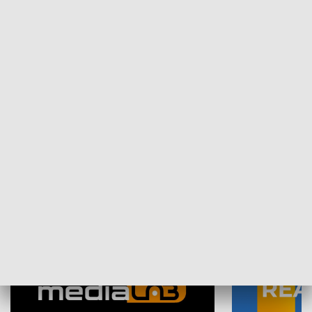
Plebiscyt Najlepsi Sportowcy
Wiadomości 
Warszawy 2025
SPOŁECZEŃSTWO