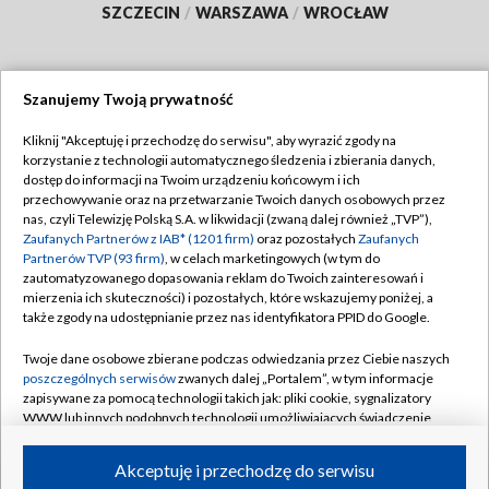
SZCZECIN
/
WARSZAWA
/
WROCŁAW
Szanujemy Twoją prywatność
Dołącz do nas:
Kliknij "Akceptuję i przechodzę do serwisu", aby wyrazić zgody na
korzystanie z technologii automatycznego śledzenia i zbierania danych,
TVP
dostęp do informacji na Twoim urządzeniu końcowym i ich
Abonament TVP
przechowywanie oraz na przetwarzanie Twoich danych osobowych przez
Regulamin TVP
nas, czyli Telewizję Polską S.A. w likwidacji (zwaną dalej również „TVP”),
Emisja w TVP
Zaufanych Partnerów z IAB* (1201 firm)
oraz pozostałych
Zaufanych
Polityka prywatności
Partnerów TVP (93 firm)
, w celach marketingowych (w tym do
Centrum informacji TVP
Moje zgody
zautomatyzowanego dopasowania reklam do Twoich zainteresowań i
mierzenia ich skuteczności) i pozostałych, które wskazujemy poniżej, a
Naziemna Telewizja Cyfrowa
Pomoc
także zgody na udostępnianie przez nas identyfikatora PPID do Google.
Sklep TVP
Biuro reklamy
Twoje dane osobowe zbierane podczas odwiedzania przez Ciebie naszych
Rada Programowa
poszczególnych serwisów
zwanych dalej „Portalem”, w tym informacje
Kontakt
zapisywane za pomocą technologii takich jak: pliki cookie, sygnalizatory
System NOS
WWW lub innych podobnych technologii umożliwiających świadczenie
dopasowanych i bezpiecznych usług, personalizację treści oraz reklam,
Informacje o nadawcy
Kanały
udostępnianie funkcji mediów społecznościowych oraz analizowanie
Akceptuję i przechodzę do serwisu
ruchu w Internecie.
Program dla prasy