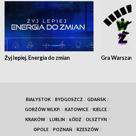
Żyj lepiej. Energia do zmian
Gra Warszaw
BIAŁYSTOK
/
BYDGOSZCZ
/
GDAŃSK
/
GORZÓW WLKP.
/
KATOWICE
/
KIELCE
/
KRAKÓW
/
LUBLIN
/
ŁÓDŹ
/
OLSZTYN
/
OPOLE
/
POZNAŃ
/
RZESZÓW
/