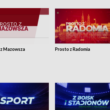
 z Mazowsza
Prosto z Radomia