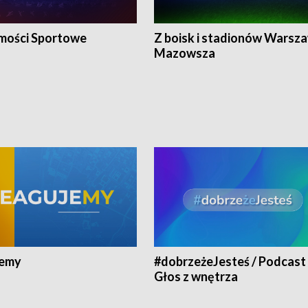
ości Sportowe
Z boisk i stadionów Warsza
Mazowsza
jemy
#dobrzeżeJesteś / Podcast 
Głos z wnętrza