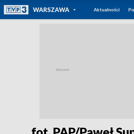
POWRÓT DO
WARSZAWA
Aktualności
Po
TVP REGIONY
fot. PAP/Paweł Su