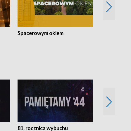
Spacerowym okiem
Filmowe spo
81. rocznica wybuchu
Retro Wawa