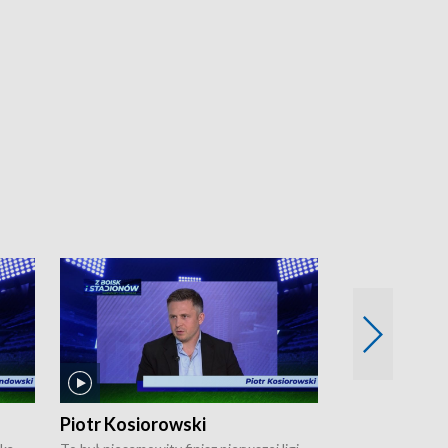
Piotr Kosiorowski
Tomasz Mat