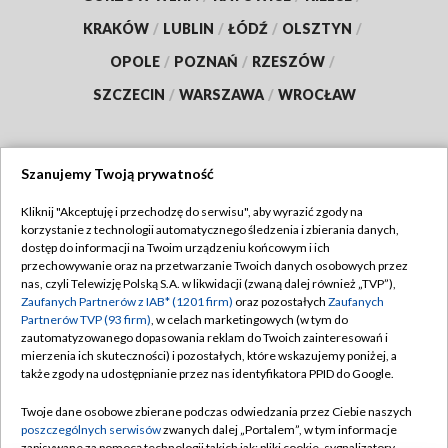
KRAKÓW
/
LUBLIN
/
ŁÓDŹ
/
OLSZTYN
/
OPOLE
/
POZNAŃ
/
RZESZÓW
/
SZCZECIN
/
WARSZAWA
/
WROCŁAW
Szanujemy Twoją prywatność
Dołącz do nas:
Kliknij "Akceptuję i przechodzę do serwisu", aby wyrazić zgody na
korzystanie z technologii automatycznego śledzenia i zbierania danych,
TVP
dostęp do informacji na Twoim urządzeniu końcowym i ich
Abonament TVP
przechowywanie oraz na przetwarzanie Twoich danych osobowych przez
Regulamin TVP
nas, czyli Telewizję Polską S.A. w likwidacji (zwaną dalej również „TVP”),
Emisja w TVP
Zaufanych Partnerów z IAB* (1201 firm)
oraz pozostałych
Zaufanych
Polityka prywatności
Partnerów TVP (93 firm)
, w celach marketingowych (w tym do
Centrum informacji TVP
Moje zgody
zautomatyzowanego dopasowania reklam do Twoich zainteresowań i
mierzenia ich skuteczności) i pozostałych, które wskazujemy poniżej, a
Naziemna Telewizja Cyfrowa
Pomoc
także zgody na udostępnianie przez nas identyfikatora PPID do Google.
Sklep TVP
Biuro reklamy
Twoje dane osobowe zbierane podczas odwiedzania przez Ciebie naszych
Rada Programowa
poszczególnych serwisów
zwanych dalej „Portalem”, w tym informacje
Kontakt
zapisywane za pomocą technologii takich jak: pliki cookie, sygnalizatory