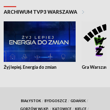
ARCHIWUM TVP3 WARSZAWA
Żyj lepiej. Energia do zmian
Gra Warszaw
BIAŁYSTOK
/
BYDGOSZCZ
/
GDAŃSK
/
GORZÓW WLKP.
/
KATOWICE
/
KIELCE
/