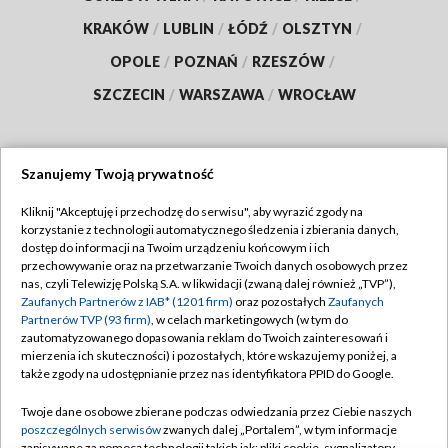
KRAKÓW
/
LUBLIN
/
ŁÓDŹ
/
OLSZTYN
/
OPOLE
/
POZNAŃ
/
RZESZÓW
/
SZCZECIN
/
WARSZAWA
/
WROCŁAW
Szanujemy Twoją prywatność
Dołącz do nas:
Kliknij "Akceptuję i przechodzę do serwisu", aby wyrazić zgody na
korzystanie z technologii automatycznego śledzenia i zbierania danych,
TVP
dostęp do informacji na Twoim urządzeniu końcowym i ich
Abonament TVP
przechowywanie oraz na przetwarzanie Twoich danych osobowych przez
Regulamin TVP
nas, czyli Telewizję Polską S.A. w likwidacji (zwaną dalej również „TVP”),
Emisja w TVP
Zaufanych Partnerów z IAB* (1201 firm)
oraz pozostałych
Zaufanych
Polityka prywatności
Partnerów TVP (93 firm)
, w celach marketingowych (w tym do
Centrum informacji TVP
Moje zgody
zautomatyzowanego dopasowania reklam do Twoich zainteresowań i
mierzenia ich skuteczności) i pozostałych, które wskazujemy poniżej, a
Naziemna Telewizja Cyfrowa
Pomoc
także zgody na udostępnianie przez nas identyfikatora PPID do Google.
Sklep TVP
Biuro reklamy
Twoje dane osobowe zbierane podczas odwiedzania przez Ciebie naszych
Rada Programowa
poszczególnych serwisów
zwanych dalej „Portalem”, w tym informacje
Kontakt
zapisywane za pomocą technologii takich jak: pliki cookie, sygnalizatory