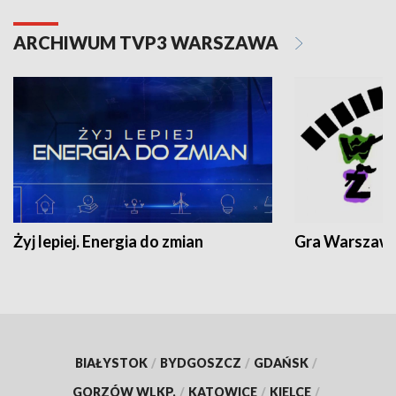
ARCHIWUM TVP3 WARSZAWA
Żyj lepiej. Energia do zmian
Gra Warszaw
BIAŁYSTOK
/
BYDGOSZCZ
/
GDAŃSK
/
GORZÓW WLKP.
/
KATOWICE
/
KIELCE
/