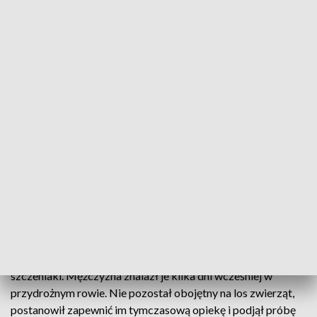
Jeden z odnalezionych szczeniaków. Fot.: mazowiecka policja
Funkcjonariusz policji z łosickiej komendy
przygarnął pod swój dach porzuconego przy
drodze szczeniaka. Czworonóg zyskał kochający
dom, a tym samym uniknął pobytu w schronisku.
Mieszkaniec powiatu łosickiego odwiedził Komendę
Powiatową Policji w Łosicach, a towarzyszyły mu dwa
szczeniaki. Mężczyzna znalazł je kilka dni wcześniej w
przydrożnym rowie. Nie pozostał obojętny na los zwierząt,
postanowił zapewnić im tymczasową opiekę i podjął próbę