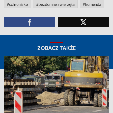
#schronisko
#bezdomne zwierzęta
#komenda
ZOBACZ TAKŻE