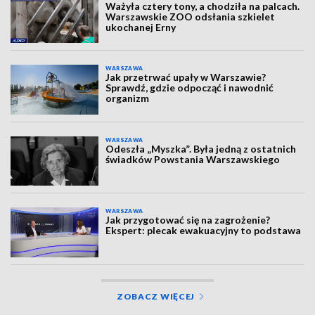
Ważyła cztery tony, a chodziła na palcach.
Warszawskie ZOO odsłania szkielet
ukochanej Erny
WARSZAWA
Jak przetrwać upały w Warszawie?
Sprawdź, gdzie odpocząć i nawodnić
organizm
WARSZAWA
Odeszła „Myszka”. Była jedną z ostatnich
świadków Powstania Warszawskiego
WARSZAWA
Jak przygotować się na zagrożenie?
Ekspert: plecak ewakuacyjny to podstawa
ZOBACZ WIĘCEJ