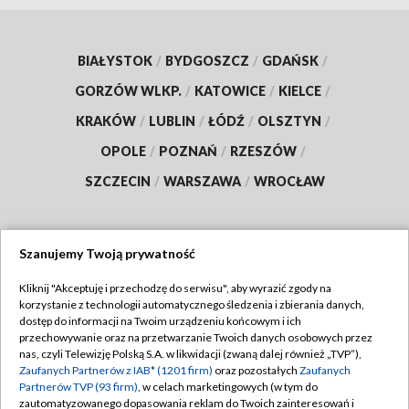
BIAŁYSTOK
/
BYDGOSZCZ
/
GDAŃSK
/
GORZÓW WLKP.
/
KATOWICE
/
KIELCE
/
KRAKÓW
/
LUBLIN
/
ŁÓDŹ
/
OLSZTYN
/
OPOLE
/
POZNAŃ
/
RZESZÓW
/
SZCZECIN
/
WARSZAWA
/
WROCŁAW
Szanujemy Twoją prywatność
Dołącz do nas:
Kliknij "Akceptuję i przechodzę do serwisu", aby wyrazić zgody na
korzystanie z technologii automatycznego śledzenia i zbierania danych,
TVP
dostęp do informacji na Twoim urządzeniu końcowym i ich
Abonament TVP
przechowywanie oraz na przetwarzanie Twoich danych osobowych przez
Regulamin TVP
nas, czyli Telewizję Polską S.A. w likwidacji (zwaną dalej również „TVP”),
Emisja w TVP
Polityka prywatności
Zaufanych Partnerów z IAB* (1201 firm)
oraz pozostałych
Zaufanych
Partnerów TVP (93 firm)
, w celach marketingowych (w tym do
Centrum informacji TVP
Moje zgody
zautomatyzowanego dopasowania reklam do Twoich zainteresowań i