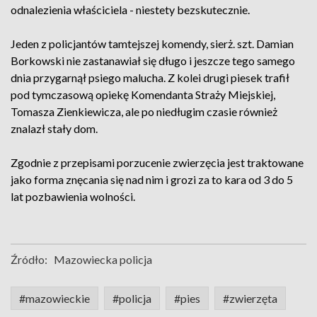
odnalezienia właściciela - niestety bezskutecznie.
Jeden z policjantów tamtejszej komendy, sierż. szt. Damian
Borkowski nie zastanawiał się długo i jeszcze tego samego
dnia przygarnął psiego malucha. Z kolei drugi piesek trafił
pod tymczasową opiekę Komendanta Straży Miejskiej,
Tomasza Zienkiewicza, ale po niedługim czasie również
znalazł stały dom.
Zgodnie z przepisami porzucenie zwierzęcia jest traktowane
jako forma znęcania się nad nim i grozi za to kara od 3 do 5
lat pozbawienia wolności.
Źródło:
Mazowiecka policja
#mazowieckie
#policja
#pies
#zwierzęta