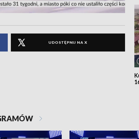
UDOSTĘPNIJ NA X
K
1
OGRAMÓW