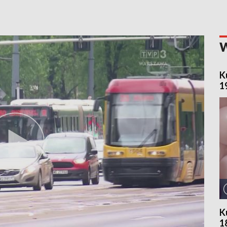
K
1
K
1