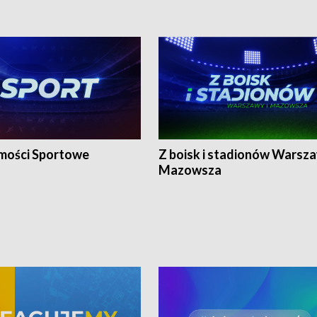
ości Sportowe
Z boisk i stadionów Warsza
Mazowsza