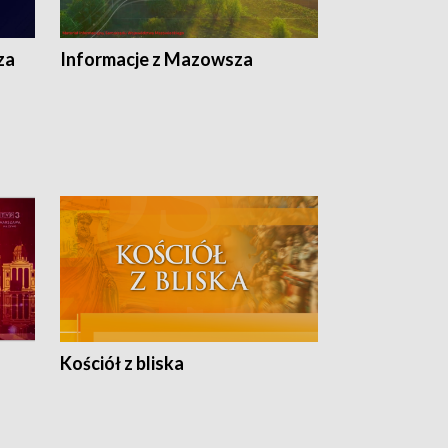
ej
ska
za
Informacje z Mazowsza
Kościół z bliska