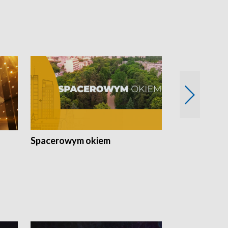
Spacerowym okiem
Filmowe spo