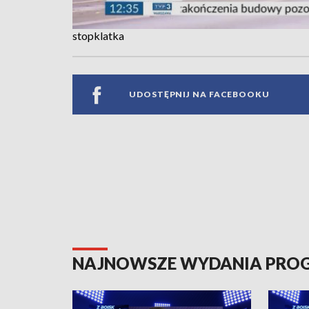
stopklatka
UDOSTĘPNIJ NA FACEBOOKU
NAJNOWSZE WYDANIA PR