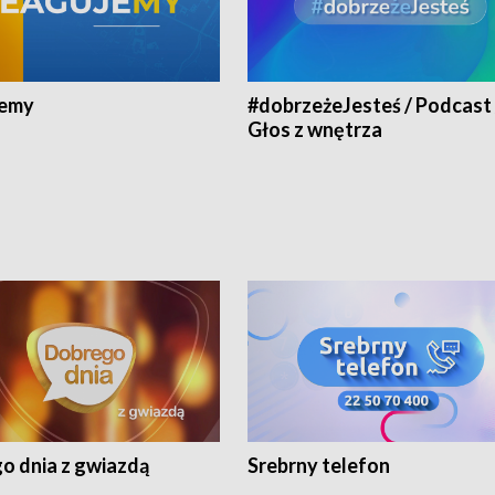
jemy
#dobrzeżeJesteś / Podcast 
Głos z wnętrza
o dnia z gwiazdą
Srebrny telefon