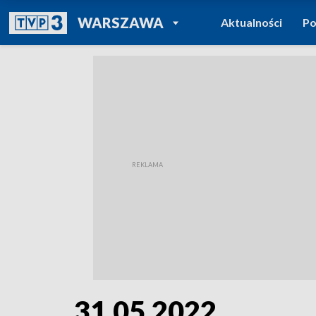
POWRÓT DO
WARSZAWA
Aktualności
Po
TVP REGIONY
31.05.2022