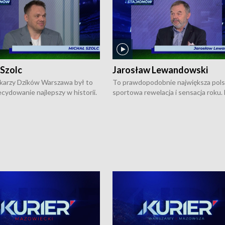
 Szolc
Jarosław Lewandowski
karzy Dzików Warszawa był to
To prawdopodobnie największa pol
cydowanie najlepszy w historii.
sportowa rewelacja i sensacja roku.
pierwszy raz sięgnęli po
Chwalińska podbiła serca całej Pols
rodowe trofeum, wygrywając
kortach imienia Rolanda Garrosa w
ocno Europejską. Potem zaczęli
wielkoszlemowym turnieju French 
ekstraklasę. Po sezonie
przebijała się przez kwalifikacje, wyg
ym zadebiutowali w fazie play-
aż dziewięć pojedynków i dopiero w 
ą zwieńczyli zdobyciem
została zatrzymana przez Rosjankę M
o w historii klubu medalu w
Andriejewą. Dziś nasza tenisistka wr
ch o mistrzostwo Polski. A
do Polski i w Warszawie spotkała się
ogdana Saternusa jest dziś
dziennikarzami na konferencji praso
olc, prezes koszykarzy Dzików
W Magazynie Sportowym "Z Boisk i
.
Stadionów Warszawy i Mazowsza"
Bogdan Saternus rozmawiał z Jaros
Lewandowskim, który jest