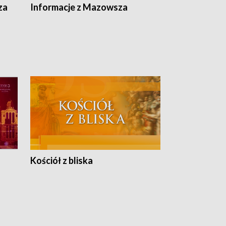
ska
za
Informacje z Mazowsza
Kościół z bliska