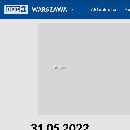
POWRÓT DO
WARSZAWA
Aktualności
Po
TVP REGIONY
31.05.2022