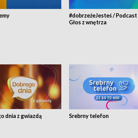
jemy
#dobrzeżeJesteś / Podcast 
Głos z wnętrza
o dnia z gwiazdą
Srebrny telefon