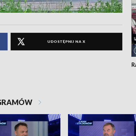
UDOSTĘPNIJ NA X
R
OGRAMÓW