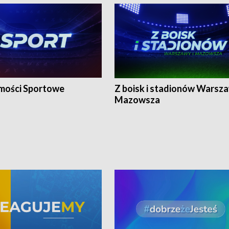
ości Sportowe
Z boisk i stadionów Warsza
Mazowsza