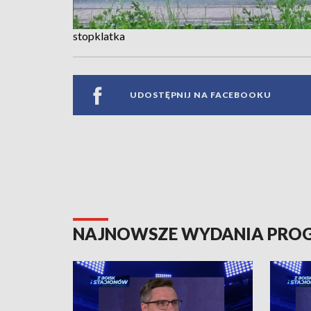
stopklatka
UDOSTĘPNIJ NA FACEBOOKU
NAJNOWSZE WYDANIA PR