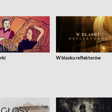
rki
W blasku reflektorów