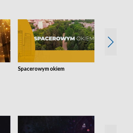
Spacerowym okiem
Filmowe spo