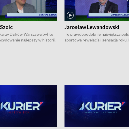
 Szolc
Jarosław Lewandowski
karzy Dzików Warszawa był to
To prawdopodobnie największa pol
cydowanie najlepszy w historii.
sportowa rewelacja i sensacja roku.
pierwszy raz sięgnęli po
Chwalińska podbiła serca całej Pols
rodowe trofeum, wygrywając
kortach imienia Rolanda Garrosa w
ocno Europejską. Potem zaczęli
wielkoszlemowym turnieju French 
ekstraklasę. Po sezonie
przebijała się przez kwalifikacje, wyg
ym zadebiutowali w fazie play-
aż dziewięć pojedynków i dopiero w 
ą zwieńczyli zdobyciem
została zatrzymana przez Rosjankę M
o w historii klubu medalu w
Andriejewą. Dziś nasza tenisistka wr
ch o mistrzostwo Polski. A
do Polski i w Warszawie spotkała się
ogdana Saternusa jest dziś
dziennikarzami na konferencji praso
olc, prezes koszykarzy Dzików
W Magazynie Sportowym "Z Boisk i
.
Stadionów Warszawy i Mazowsza"
Bogdan Saternus rozmawiał z Jaros
Lewandowskim, który jest
pomysłodawcą i założycielem
podwarszawskiej Akademii Tenisow