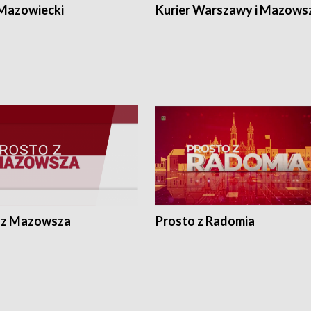
Kozerki, znajdującej się koło Grodzi
 Mazowiecki
Kurier Warszawy i Mazows
Mazowieckiego.
 z Mazowsza
Prosto z Radomia