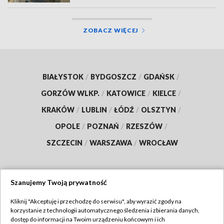
ZOBACZ WIĘCEJ
BIAŁYSTOK
/
BYDGOSZCZ
/
GDAŃSK
/
GORZÓW WLKP.
/
KATOWICE
/
KIELCE
/
KRAKÓW
/
LUBLIN
/
ŁÓDŹ
/
OLSZTYN
/
OPOLE
/
POZNAŃ
/
RZESZÓW
/
SZCZECIN
/
WARSZAWA
/
WROCŁAW
Szanujemy Twoją prywatność
Dołącz do nas:
Kliknij "Akceptuję i przechodzę do serwisu", aby wyrazić zgody na
korzystanie z technologii automatycznego śledzenia i zbierania danych,
TVP
dostęp do informacji na Twoim urządzeniu końcowym i ich