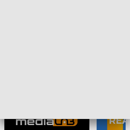
Plebiscyt Najlepsi Sportowcy
Wiadomości 
Warszawy 2025
SPOŁECZEŃSTWO