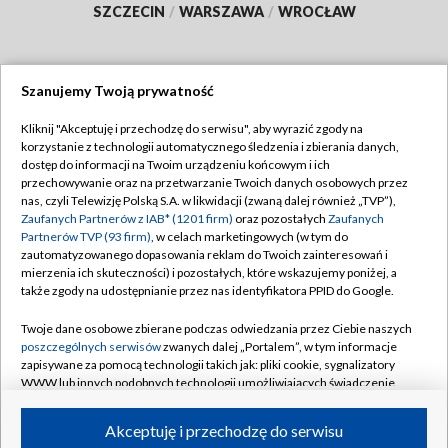
SZCZECIN
/
WARSZAWA
/
WROCŁAW
Szanujemy Twoją prywatność
Dołącz do nas:
Kliknij "Akceptuję i przechodzę do serwisu", aby wyrazić zgody na
korzystanie z technologii automatycznego śledzenia i zbierania danych,
TVP
dostęp do informacji na Twoim urządzeniu końcowym i ich
Abonament TVP
przechowywanie oraz na przetwarzanie Twoich danych osobowych przez
Regulamin TVP
nas, czyli Telewizję Polską S.A. w likwidacji (zwaną dalej również „TVP”),
Emisja w TVP
Zaufanych Partnerów z IAB* (1201 firm)
oraz pozostałych
Zaufanych
Polityka prywatności
Partnerów TVP (93 firm)
, w celach marketingowych (w tym do
Centrum informacji TVP
Moje zgody
zautomatyzowanego dopasowania reklam do Twoich zainteresowań i
mierzenia ich skuteczności) i pozostałych, które wskazujemy poniżej, a
Naziemna Telewizja Cyfrowa
Pomoc
także zgody na udostępnianie przez nas identyfikatora PPID do Google.
Sklep TVP
Biuro reklamy
Twoje dane osobowe zbierane podczas odwiedzania przez Ciebie naszych
Rada Programowa
poszczególnych serwisów
zwanych dalej „Portalem”, w tym informacje
Kontakt
zapisywane za pomocą technologii takich jak: pliki cookie, sygnalizatory
System NOS
WWW lub innych podobnych technologii umożliwiających świadczenie
dopasowanych i bezpiecznych usług, personalizację treści oraz reklam,
Informacje o nadawcy
Kanały
udostępnianie funkcji mediów społecznościowych oraz analizowanie
Akceptuję i przechodzę do serwisu
ruchu w Internecie.
Program dla prasy