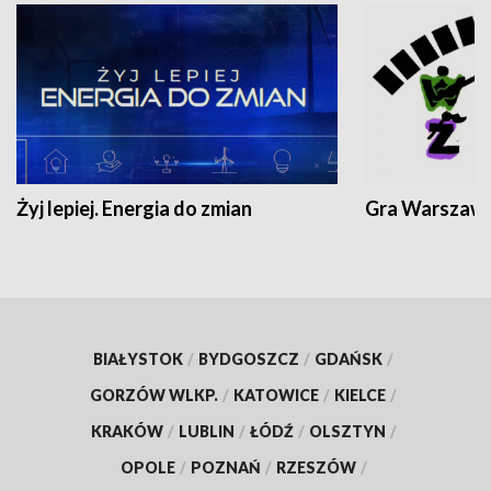
Żyj lepiej. Energia do zmian
Gra Warszaw
BIAŁYSTOK
/
BYDGOSZCZ
/
GDAŃSK
/
GORZÓW WLKP.
/
KATOWICE
/
KIELCE
/
KRAKÓW
/
LUBLIN
/
ŁÓDŹ
/
OLSZTYN
/
OPOLE
/
POZNAŃ
/
RZESZÓW
/