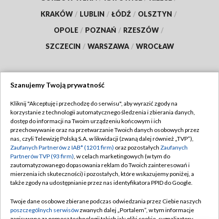
KRAKÓW
/
LUBLIN
/
ŁÓDŹ
/
OLSZTYN
/
OPOLE
/
POZNAŃ
/
RZESZÓW
/
SZCZECIN
/
WARSZAWA
/
WROCŁAW
Szanujemy Twoją prywatność
Dołącz do nas:
Kliknij "Akceptuję i przechodzę do serwisu", aby wyrazić zgody na
korzystanie z technologii automatycznego śledzenia i zbierania danych,
TVP
dostęp do informacji na Twoim urządzeniu końcowym i ich
Abonament TVP
przechowywanie oraz na przetwarzanie Twoich danych osobowych przez
Regulamin TVP
nas, czyli Telewizję Polską S.A. w likwidacji (zwaną dalej również „TVP”),
Emisja w TVP
Zaufanych Partnerów z IAB* (1201 firm)
oraz pozostałych
Zaufanych
Polityka prywatności
Partnerów TVP (93 firm)
, w celach marketingowych (w tym do
Centrum informacji TVP
Moje zgody
zautomatyzowanego dopasowania reklam do Twoich zainteresowań i
mierzenia ich skuteczności) i pozostałych, które wskazujemy poniżej, a
Naziemna Telewizja Cyfrowa
Pomoc
także zgody na udostępnianie przez nas identyfikatora PPID do Google.
Sklep TVP
Biuro reklamy
Twoje dane osobowe zbierane podczas odwiedzania przez Ciebie naszych
Rada Programowa
poszczególnych serwisów
zwanych dalej „Portalem”, w tym informacje
Kontakt
zapisywane za pomocą technologii takich jak: pliki cookie, sygnalizatory