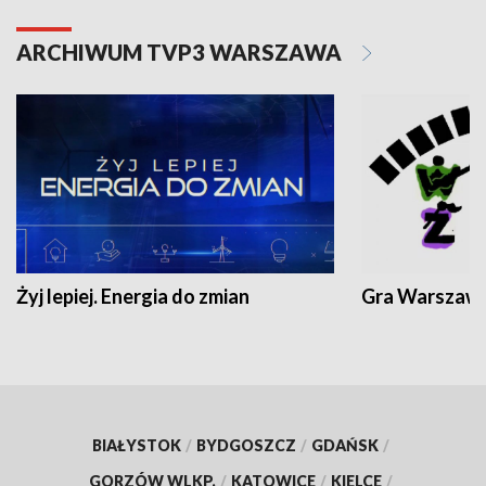
ARCHIWUM TVP3 WARSZAWA
Żyj lepiej. Energia do zmian
Gra Warszaw
BIAŁYSTOK
/
BYDGOSZCZ
/
GDAŃSK
/
GORZÓW WLKP.
/
KATOWICE
/
KIELCE
/