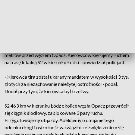
Do zdarzenia doszło we wtorek kilka minut przed godz. 7.
Na S2 w okolicach węzła Opacz w kierunku Łodzi przewrócił
się tir przewożący na przyczepie puste palety.
Po godzinie 10 sierż. sztab. Rafał Markiewicz z biura
prasowego KSP informował, że ciężarówka cały czas blokuje
trzy pasy ruchu. - Wytyczony został objazd około 300
metrów przed węzłem Opacz. Kierowców kierujemy ruchem
na trasę lokalną S2 w kierunku Łodzi - powiedział policjant.
- Kierowca tira został ukarany mandatem w wysokości 3 tys.
złotych za niezachowanie należytej ostrożności - podał.
Dodał przy tym, że kierowca był trzeźwy.
S2 463 km w kierunku Łódź okolice węzła Opacz przewrócił
się ciągnik siodłowy, zablokowane 3 pasy ruchu.
Przygotowujemy objazdy. Apelujemy o omijanie tego
odcinka drogi i ostrożność w związku ze zwiększeniem się
natężenia ruchu na odcinkach gdzie kierujemy pojazdy.