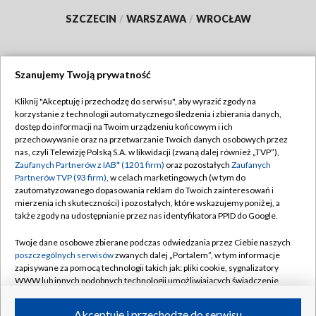
SZCZECIN
/
WARSZAWA
/
WROCŁAW
Szanujemy Twoją prywatność
Dołącz do nas:
Kliknij "Akceptuję i przechodzę do serwisu", aby wyrazić zgody na
korzystanie z technologii automatycznego śledzenia i zbierania danych,
TVP
dostęp do informacji na Twoim urządzeniu końcowym i ich
Abonament TVP
przechowywanie oraz na przetwarzanie Twoich danych osobowych przez
Regulamin TVP
nas, czyli Telewizję Polską S.A. w likwidacji (zwaną dalej również „TVP”),
Emisja w TVP
Polityka prywatności
Zaufanych Partnerów z IAB* (1201 firm)
oraz pozostałych
Zaufanych
Partnerów TVP (93 firm)
, w celach marketingowych (w tym do
Centrum informacji TVP
Moje zgody
zautomatyzowanego dopasowania reklam do Twoich zainteresowań i
mierzenia ich skuteczności) i pozostałych, które wskazujemy poniżej, a
Naziemna Telewizja Cyfrowa
Pomoc
także zgody na udostępnianie przez nas identyfikatora PPID do Google.
Sklep TVP
Biuro reklamy
Twoje dane osobowe zbierane podczas odwiedzania przez Ciebie naszych
Rada Programowa
Kontakt
poszczególnych serwisów
zwanych dalej „Portalem”, w tym informacje
zapisywane za pomocą technologii takich jak: pliki cookie, sygnalizatory
System NOS
WWW lub innych podobnych technologii umożliwiających świadczenie
dopasowanych i bezpiecznych usług, personalizację treści oraz reklam,
Informacje o nadawcy
Kanały
udostępnianie funkcji mediów społecznościowych oraz analizowanie
Akceptuję i przechodzę do serwisu