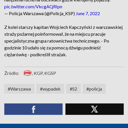
pic.twitter.com/VkcgAQRIpn
— Policja Warszawa (@Policja_KSP)
June 7, 2022
Z kolei starszy kapitan Wojciech Kapczyński z warszawskiej
straży pożarnej poinformował, że na miejscu pracuje
specjalistyczna grupa ratownictwa technicznego. - Po
godzinie 10 udało się za pomocą dźwigu podnieść
ciężarówkę - podkreślił strażak.
Źródło:
, KGP, KGSP
#Warszawa
#wypadek
#S2
#policja