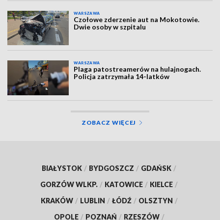
WARSZAWA
Czołowe zderzenie aut na Mokotowie.
Dwie osoby w szpitalu
WARSZAWA
Plaga patostreamerów na hulajnogach.
Policja zatrzymała 14-latków
ZOBACZ WIĘCEJ
BIAŁYSTOK
/
BYDGOSZCZ
/
GDAŃSK
/
GORZÓW WLKP.
/
KATOWICE
/
KIELCE
/
KRAKÓW
/
LUBLIN
/
ŁÓDŹ
/
OLSZTYN
/
OPOLE
/
POZNAŃ
/
RZESZÓW
/