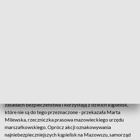
punktów), siedlecki (17 czarnych punktów), żyrardowski (8
czarnych punktów), warszawski zachodni (8 czarnych
punktów), płocki (5 czarnych punktów) i warszawski
wschodni (2 czarne punkty).
Coraz mniej utonięć
W 2021 roku na terenie Mazowsza doszło do 38 utonięć. -
Dla porównania w 2020 roku w naszym regionie utonęło 58
osób, co oznacza, że mamy do czynienia z tendencją
spadkową. Najczęstszą przyczyną utonięć są brawura,
lekkomyślność oraz alkohol. Poza tym często
wypoczywający nad wodą zapominają o podstawowych
zasadach bezpieczeństwa i korzystają z dzikich kąpielisk,
które nie są do tego przeznaczone - przekazała Marta
Milewska, rzeczniczka prasowa mazowieckiego urzędu
marszałkowskiego. Oprócz akcji oznakowywania
najniebezpieczniejszych kąpielisk na Mazowszu, samorząd