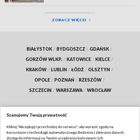
ZOBACZ WIĘCEJ
BIAŁYSTOK
/
BYDGOSZCZ
/
GDAŃSK
/
GORZÓW WLKP.
/
KATOWICE
/
KIELCE
/
KRAKÓW
/
LUBLIN
/
ŁÓDŹ
/
OLSZTYN
/
OPOLE
/
POZNAŃ
/
RZESZÓW
/
SZCZECIN
/
WARSZAWA
/
WROCŁAW
Szanujemy Twoją prywatność
Dołącz do nas:
Kliknij "Akceptuję i przechodzę do serwisu", aby wyrazić zgody na
korzystanie z technologii automatycznego śledzenia i zbierania danych,
TVP
dostęp do informacji na Twoim urządzeniu końcowym i ich