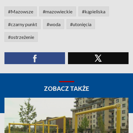
#Mazowsze
#mazowieckie
#kąpieliska
#czarny punkt
#woda
#utonięcia
#ostrzeżenie
ZOBACZ TAKŻE