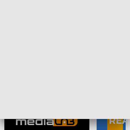
Plebiscyt Najlepsi Sportowcy
Wiadomości 
Warszawy 2025
SPOŁECZEŃSTWO