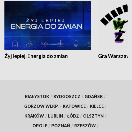
Żyj lepiej. Energia do zmian
Gra Warszaw
BIAŁYSTOK
/
BYDGOSZCZ
/
GDAŃSK
/
GORZÓW WLKP.
/
KATOWICE
/
KIELCE
/
KRAKÓW
/
LUBLIN
/
ŁÓDŹ
/
OLSZTYN
/
OPOLE
/
POZNAŃ
/
RZESZÓW
/