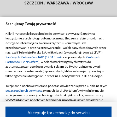
SZCZECIN
/
WARSZAWA
/
WROCŁAW
Szanujemy Twoją prywatność
Dołącz do nas:
Kliknij "Akceptuję i przechodzę do serwisu", aby wyrazić zgody na
korzystanie z technologii automatycznego śledzenia i zbierania danych,
TVP
dostęp do informacji na Twoim urządzeniu końcowym i ich
Abonament TVP
przechowywanie oraz na przetwarzanie Twoich danych osobowych przez
Regulamin TVP
nas, czyli Telewizję Polską S.A. w likwidacji (zwaną dalej również „TVP”),
Emisja w TVP
Zaufanych Partnerów z IAB* (1201 firm)
oraz pozostałych
Zaufanych
Polityka prywatności
Partnerów TVP (93 firm)
, w celach marketingowych (w tym do
Centrum informacji TVP
Moje zgody
zautomatyzowanego dopasowania reklam do Twoich zainteresowań i
mierzenia ich skuteczności) i pozostałych, które wskazujemy poniżej, a
Naziemna Telewizja Cyfrowa
Pomoc
także zgody na udostępnianie przez nas identyfikatora PPID do Google.
Sklep TVP
Biuro reklamy
Twoje dane osobowe zbierane podczas odwiedzania przez Ciebie naszych
Rada Programowa
poszczególnych serwisów
zwanych dalej „Portalem”, w tym informacje
Kontakt
zapisywane za pomocą technologii takich jak: pliki cookie, sygnalizatory
System NOS
WWW lub innych podobnych technologii umożliwiających świadczenie
dopasowanych i bezpiecznych usług, personalizację treści oraz reklam,
Informacje o nadawcy
Kanały
udostępnianie funkcji mediów społecznościowych oraz analizowanie
Akceptuję i przechodzę do serwisu
ruchu w Internecie.
Program dla prasy