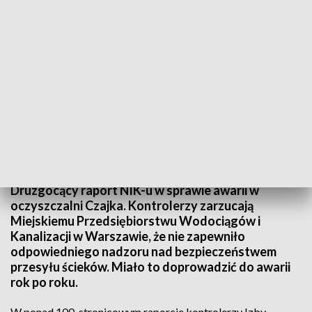
W wyniku awarii do Wisły dostały się miliony ton nieczystości. Fot.: TVP3
Warszawa
Druzgocący raport NIK-u w sprawie awarii w
oczyszczalni Czajka. Kontrolerzy zarzucają
Miejskiemu Przedsiębiorstwu Wodociągów i
Kanalizacji w Warszawie, że nie zapewniło
odpowiedniego nadzoru nad bezpieczeństwem
przesyłu ścieków. Miało to doprowadzić do awarii
rok po roku.
W ponad 100-stronicowym raporcie kontrolerzy Izby