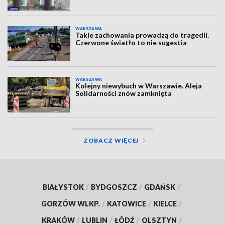
WARSZAWA
Takie zachowania prowadzą do tragedii.
Czerwone światło to nie sugestia
WARSZAWA
Kolejny niewybuch w Warszawie. Aleja
Solidarności znów zamknięta
ZOBACZ WIĘCEJ
BIAŁYSTOK
/
BYDGOSZCZ
/
GDAŃSK
/
GORZÓW WLKP.
/
KATOWICE
/
KIELCE
/
KRAKÓW
/
LUBLIN
/
ŁÓDŹ
/
OLSZTYN
/