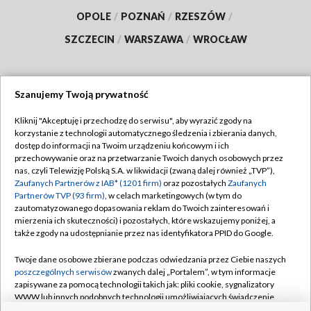
OPOLE
/
POZNAŃ
/
RZESZÓW
/
SZCZECIN
/
WARSZAWA
/
WROCŁAW
Szanujemy Twoją prywatność
Dołącz do nas:
Kliknij "Akceptuję i przechodzę do serwisu", aby wyrazić zgody na
korzystanie z technologii automatycznego śledzenia i zbierania danych,
TVP
dostęp do informacji na Twoim urządzeniu końcowym i ich
Abonament TVP
przechowywanie oraz na przetwarzanie Twoich danych osobowych przez
Regulamin TVP
nas, czyli Telewizję Polską S.A. w likwidacji (zwaną dalej również „TVP”),
Emisja w TVP
Polityka prywatności
Zaufanych Partnerów z IAB* (1201 firm)
oraz pozostałych
Zaufanych
Partnerów TVP (93 firm)
, w celach marketingowych (w tym do
Centrum informacji TVP
Moje zgody
zautomatyzowanego dopasowania reklam do Twoich zainteresowań i
mierzenia ich skuteczności) i pozostałych, które wskazujemy poniżej, a
Naziemna Telewizja Cyfrowa
Pomoc
także zgody na udostępnianie przez nas identyfikatora PPID do Google.
Sklep TVP
Biuro reklamy
Twoje dane osobowe zbierane podczas odwiedzania przez Ciebie naszych
Rada Programowa
Kontakt
poszczególnych serwisów
zwanych dalej „Portalem”, w tym informacje
zapisywane za pomocą technologii takich jak: pliki cookie, sygnalizatory
System NOS
WWW lub innych podobnych technologii umożliwiających świadczenie
dopasowanych i bezpiecznych usług, personalizację treści oraz reklam,