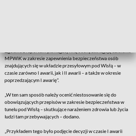
transportującego ścieki do OŚK "Czajka" były
niewystarczające, gdyż nie pozwalały na ocenę stanu
faktycznego rurociągów w tunelu pod Wisłą” – napisała NIK.
Kwestie procedur bezpieczeństwa
Zgodnie z raportem „na negatywną ocenę zasługują działania
MPWiK w zakresie zapewnienia bezpieczeństwa osób
znajdujących się w układzie przesyłowym pod Wisłą – w
czasie zarówno I awarii, jak i II awarii – a także w okresie
poprzedzającym I awarię”.
„W ten sam sposób należy ocenić niestosowanie się do
obowiązujących przepisów w zakresie bezpieczeństwa w
tunelu pod Wisłą – skutkujące narażeniem zdrowia lub życia
ludzi tam przebywających – dodano.
„Przykładem tego było podjęcie decyzji w czasie I awarii