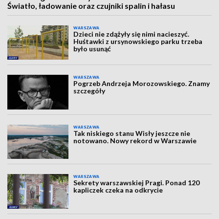
Światło, ładowanie oraz czujniki spalin i hałasu
WARSZAWA
Dzieci nie zdążyły się nimi nacieszyć.
Huśtawki z ursynowskiego parku trzeba
było usunąć
WARSZAWA
Pogrzeb Andrzeja Morozowskiego. Znamy
szczegóły
WARSZAWA
Tak niskiego stanu Wisły jeszcze nie
notowano. Nowy rekord w Warszawie
WARSZAWA
Sekrety warszawskiej Pragi. Ponad 120
kapliczek czeka na odkrycie