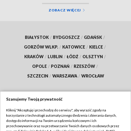
ZOBACZ WIĘCEJ
BIAŁYSTOK
/
BYDGOSZCZ
/
GDAŃSK
/
GORZÓW WLKP.
/
KATOWICE
/
KIELCE
/
KRAKÓW
/
LUBLIN
/
ŁÓDŹ
/
OLSZTYN
/
OPOLE
/
POZNAŃ
/
RZESZÓW
/
SZCZECIN
/
WARSZAWA
/
WROCŁAW
Szanujemy Twoją prywatność
Dołącz do nas:
Kliknij "Akceptuję i przechodzę do serwisu", aby wyrazić zgody na
korzystanie z technologii automatycznego śledzenia i zbierania danych,
TVP
dostęp do informacji na Twoim urządzeniu końcowym i ich
Abonament TVP
przechowywanie oraz na przetwarzanie Twoich danych osobowych przez
Regulamin TVP