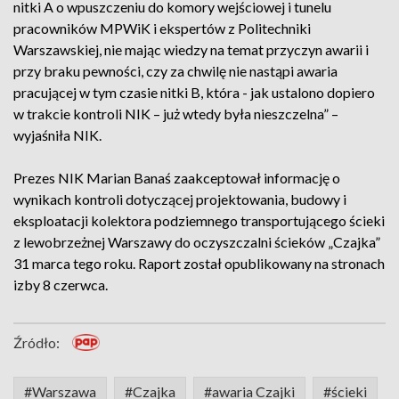
nitki A o wpuszczeniu do komory wejściowej i tunelu
pracowników MPWiK i ekspertów z Politechniki
Warszawskiej, nie mając wiedzy na temat przyczyn awarii i
przy braku pewności, czy za chwilę nie nastąpi awaria
pracującej w tym czasie nitki B, która - jak ustalono dopiero
w trakcie kontroli NIK – już wtedy była nieszczelna” –
wyjaśniła NIK.
Prezes NIK Marian Banaś zaakceptował informację o
wynikach kontroli dotyczącej projektowania, budowy i
eksploatacji kolektora podziemnego transportującego ścieki
z lewobrzeżnej Warszawy do oczyszczalni ścieków „Czajka”
31 marca tego roku. Raport został opublikowany na stronach
izby 8 czerwca.
Źródło:
#Warszawa
#Czajka
#awaria Czajki
#ścieki