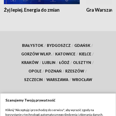
Żyj lepiej. Energia do zmian
Gra Warszaw
BIAŁYSTOK
/
BYDGOSZCZ
/
GDAŃSK
/
GORZÓW WLKP.
/
KATOWICE
/
KIELCE
/
KRAKÓW
/
LUBLIN
/
ŁÓDŹ
/
OLSZTYN
/
OPOLE
/
POZNAŃ
/
RZESZÓW
/
SZCZECIN
/
WARSZAWA
/
WROCŁAW
Szanujemy Twoją prywatność
Dołącz do nas:
Kliknij "Akceptuję i przechodzę do serwisu", aby wyrazić zgody na
korzystanie z technologii automatycznego śledzenia i zbierania danych,
TVP