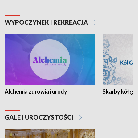
WYPOCZYNEK I REKREACJA
Alchemia zdrowia i urody
Skarby kół go
GALE I UROCZYSTOŚCI