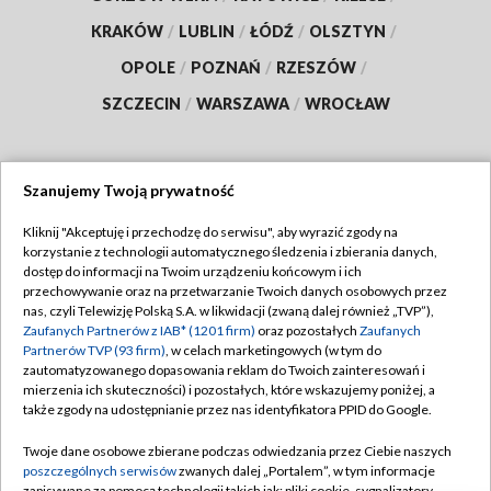
KRAKÓW
/
LUBLIN
/
ŁÓDŹ
/
OLSZTYN
/
OPOLE
/
POZNAŃ
/
RZESZÓW
/
SZCZECIN
/
WARSZAWA
/
WROCŁAW
Szanujemy Twoją prywatność
Dołącz do nas:
Kliknij "Akceptuję i przechodzę do serwisu", aby wyrazić zgody na
korzystanie z technologii automatycznego śledzenia i zbierania danych,
TVP
dostęp do informacji na Twoim urządzeniu końcowym i ich
Abonament TVP
przechowywanie oraz na przetwarzanie Twoich danych osobowych przez
Regulamin TVP
nas, czyli Telewizję Polską S.A. w likwidacji (zwaną dalej również „TVP”),
Emisja w TVP
Zaufanych Partnerów z IAB* (1201 firm)
oraz pozostałych
Zaufanych
Polityka prywatności
Partnerów TVP (93 firm)
, w celach marketingowych (w tym do
Centrum informacji TVP
Moje zgody
zautomatyzowanego dopasowania reklam do Twoich zainteresowań i
mierzenia ich skuteczności) i pozostałych, które wskazujemy poniżej, a
Naziemna Telewizja Cyfrowa
Pomoc
także zgody na udostępnianie przez nas identyfikatora PPID do Google.
Sklep TVP
Biuro reklamy
Twoje dane osobowe zbierane podczas odwiedzania przez Ciebie naszych
Rada Programowa
poszczególnych serwisów
zwanych dalej „Portalem”, w tym informacje
Kontakt
zapisywane za pomocą technologii takich jak: pliki cookie, sygnalizatory