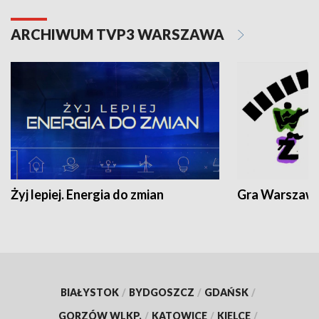
ARCHIWUM TVP3 WARSZAWA
Żyj lepiej. Energia do zmian
Gra Warszaw
BIAŁYSTOK
/
BYDGOSZCZ
/
GDAŃSK
/
GORZÓW WLKP.
/
KATOWICE
/
KIELCE
/