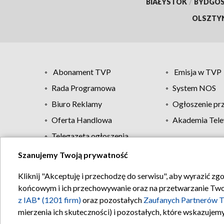
BIAŁYSTOK
/
BYDGO
OLSZTY
Abonament TVP
Emisja w TVP
Rada Programowa
System NOS
Biuro Reklamy
Ogłoszenie pr
Oferta Handlowa
Akademia Tele
Telegazeta ogłoszenia
Szanujemy Twoją prywatność
Regulamin TVP
Kliknij "Akceptuję i przechodzę do serwisu", aby wyrazić zg
końcowym i ich przechowywanie oraz na przetwarzanie Twoich
z IAB* (1201 firm)
oraz pozostałych
Zaufanych Partnerów T
mierzenia ich skuteczności) i pozostałych, które wskazujemy