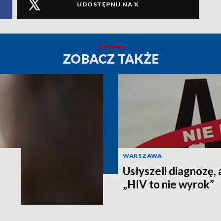
UDOSTĘPNIJ NA X
ZOBACZ TAKŻE
WARSZAWA
Usłyszeli diagnozę, 
„HIV to nie wyrok”