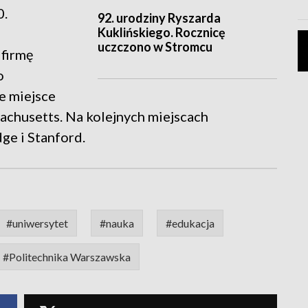
0.
92. urodziny Ryszarda
Kuklińskiego. Rocznicę
uczczono w Stromcu
 firmę
o
e miejsce
achusetts. Na kolejnych miejscach
ge i Stanford.
#uniwersytet
#nauka
#edukacja
#Politechnika Warszawska