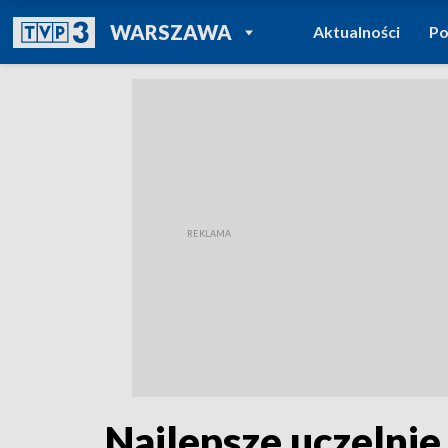
POWRÓT DO
WARSZAWA
Aktualności
Po
TVP REGIONY
Najlepsze uczelnie