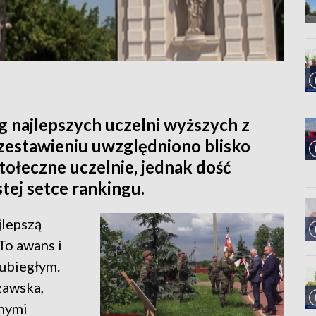
 najlepszych uczelni wyższych z
zestawieniu uwzględniono blisko
tołeczne uczelnie, jednak dość
stej setce rankingu.
jlepszą
To awans i
 ubiegłym.
zawska,
nnymi