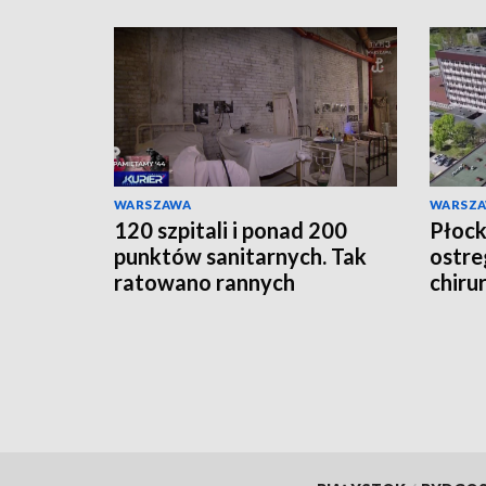
WARSZAWA
WARSZ
120 szpitali i ponad 200
Płocki
punktów sanitarnych. Tak
ostre
ratowano rannych
chiru
Powstańców
lekar