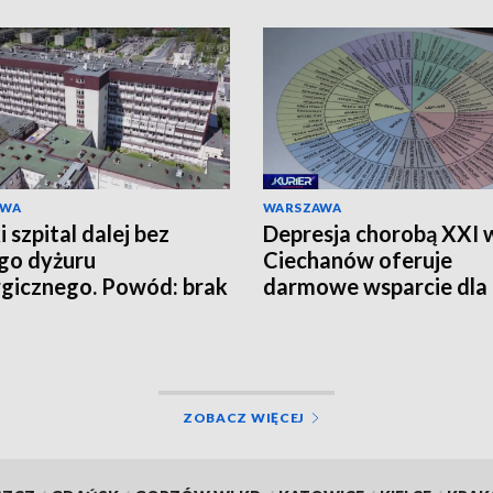
AWA
WARSZAWA
 szpital dalej bez
Depresja chorobą XXI 
go dyżuru
Ciechanów oferuje
rgicznego. Powód: brak
darmowe wsparcie dla
zy
mieszkańców
ZOBACZ WIĘCEJ