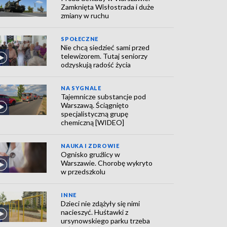
Zamknięta Wisłostrada i duże
zmiany w ruchu
SPOŁECZNE
Nie chcą siedzieć sami przed
telewizorem. Tutaj seniorzy
odzyskują radość życia
NA SYGNALE
Tajemnicze substancje pod
Warszawą. Ściągnięto
specjalistyczną grupę
chemiczną [WIDEO]
NAUKA I ZDROWIE
Ognisko gruźlicy w
Warszawie. Chorobę wykryto
w przedszkolu
INNE
Dzieci nie zdążyły się nimi
nacieszyć. Huśtawki z
ursynowskiego parku trzeba