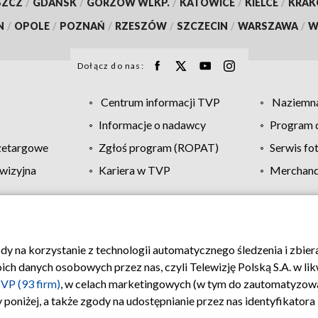
SZCZ
/
GDAŃSK
/
GORZÓW WLKP.
/
KATOWICE
/
KIELCE
/
KRA
N
/
OPOLE
/
POZNAŃ
/
RZESZÓW
/
SZCZECIN
/
WARSZAWA
/
W
Dołącz do nas:
Centrum informacji TVP
Naziemna
Informacje o nadawcy
Program d
zetargowe
Zgłoś program (ROPAT)
Serwis fo
wizyjna
Kariera w TVP
Merchandi
Polityka prywatności
Moje zgody
Pomoc
Biuro re
ody na korzystanie z technologii automatycznego śledzenia i zbie
 danych osobowych przez nas, czyli Telewizję Polską S.A. w likw
VP (93 firm)
, w celach marketingowych (w tym do zautomatyzow
 poniżej, a także zgody na udostępnianie przez nas identyfikator