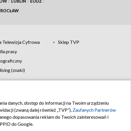
KÓW
/
LUBLIN
/
ŁÓDŹ
/
ROCŁAW
 Telewizja Cyfrowa
Sklep TVP
la prasy
tograficzny
sing (znaki)
klamy
Kontakt
rania danych, dostęp do informacji na Twoim urządzeniu
idacji (zwaną dalej również „TVP”),
Zaufanych Partnerów
anego dopasowania reklam do Twoich zainteresowań i
a PPID do Google.