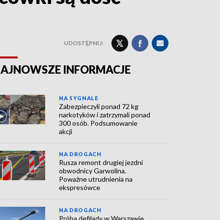
UDOSTĘPNIJ:
AJNOWSZE INFORMACJE
NA SYGNALE
Zabezpieczyli ponad 72 kg
narkotyków i zatrzymali ponad
300 osób. Podsumowanie
akcji
NA DROGACH
Rusza remont drugiej jezdni
obwodnicy Garwolina.
Poważne utrudnienia na
ekspresówce
NA DROGACH
Próba defilady w Warszawie.