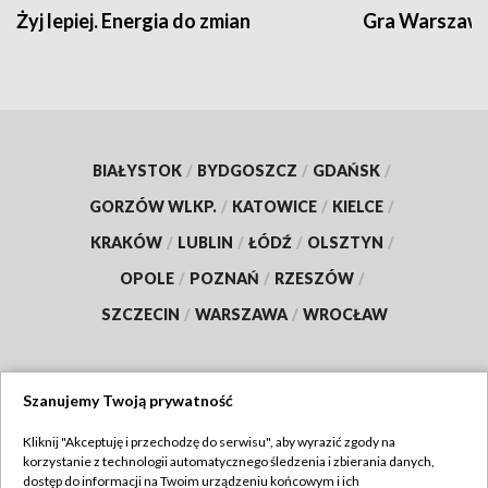
Żyj lepiej. Energia do zmian
Gra Warszaw
BIAŁYSTOK
/
BYDGOSZCZ
/
GDAŃSK
/
GORZÓW WLKP.
/
KATOWICE
/
KIELCE
/
KRAKÓW
/
LUBLIN
/
ŁÓDŹ
/
OLSZTYN
/
OPOLE
/
POZNAŃ
/
RZESZÓW
/
SZCZECIN
/
WARSZAWA
/
WROCŁAW
Szanujemy Twoją prywatność
Dołącz do nas:
Kliknij "Akceptuję i przechodzę do serwisu", aby wyrazić zgody na
korzystanie z technologii automatycznego śledzenia i zbierania danych,
TVP
dostęp do informacji na Twoim urządzeniu końcowym i ich