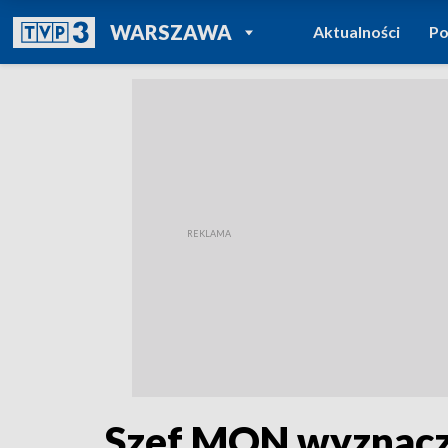
POWRÓT DO
WARSZAWA
Aktualności
Po
TVP REGIONY
Szef MON wyznacz