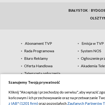
BIAŁYSTOK
/
BYDGO
OLSZTY
Abonament TVP
Emisja w TVP
Rada Programowa
System NOS
Biuro Reklamy
Ogłoszenie pr
Oferta Handlowa
Akademia Tele
Telegazeta ogłoszenia
Szanujemy Twoją prywatność
Regulamin TVP
Kliknij "Akceptuję i przechodzę do serwisu", aby wyrazić zg
końcowym i ich przechowywanie oraz na przetwarzanie Twoich
z IAB* (1201 firm)
oraz pozostałych
Zaufanych Partnerów T