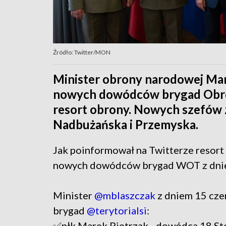
Źródło: Twitter/MON
Minister obrony narodowej Mar
nowych dowódców brygad Obron
resort obrony. Nowych szefów 
Nadbużańska i Przemyska.
Jak poinformował na Twitterze resort
nowych dowódców brygad WOT z dnie
Minister
@mblaszczak
z dniem 15 cze
brygad
@terytorialsi
:
✅płk Marek Pietrzak - dowódca 18 St