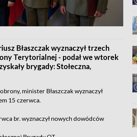
iusz Błaszczak wyznaczył trzech
y Terytorialnej - podał we wtorek
zyskały brygady: Stołeczna,
 obrony, minister Błaszczak wyznaczył
m 15 czerwca.
rwca br. wyznaczył nowych dowódców
ołecznej Brygady OT,