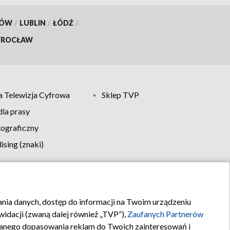
KÓW
/
LUBLIN
/
ŁÓDŹ
/
ROCŁAW
 Telewizja Cyfrowa
Sklep TVP
la prasy
tograficzny
sing (znaki)
klamy
Kontakt
rania danych, dostęp do informacji na Twoim urządzeniu
idacji (zwaną dalej również „TVP”),
Zaufanych Partnerów
anego dopasowania reklam do Twoich zainteresowań i