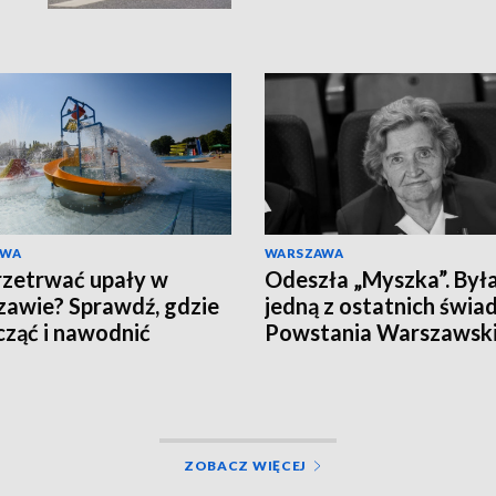
AWA
WARSZAWA
rzetrwać upały w
Odeszła „Myszka”. Był
awie? Sprawdź, gdzie
jedną z ostatnich świ
ząć i nawodnić
Powstania Warszawsk
nizm
ZOBACZ WIĘCEJ