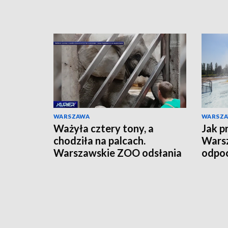
WARSZAWA
WARSZ
Ważyła cztery tony, a
Jak p
chodziła na palcach.
Warsz
Warszawskie ZOO odsłania
odpoc
szkielet ukochanej Erny
orga