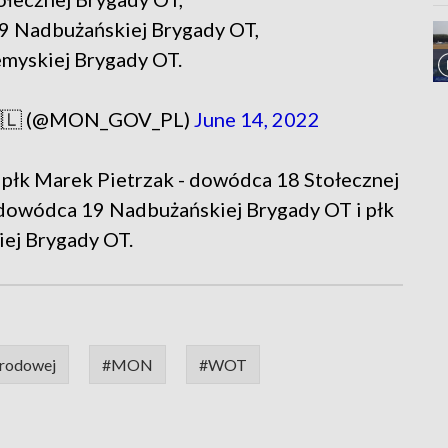
9 Nadbużańskiej Brygady OT,
emyskiej Brygady OT.
 🇵🇱 (@MON_GOV_PL)
June 14, 2022
 płk Marek Pietrzak - dowódca 18 Stołecznej
 dowódca 19 Nadbużańskiej Brygady OT i płk
ej Brygady OT.
rodowej
#MON
#WOT