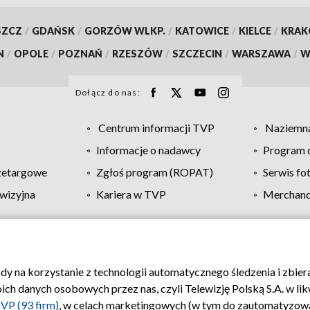
SZCZ
/
GDAŃSK
/
GORZÓW WLKP.
/
KATOWICE
/
KIELCE
/
KRA
N
/
OPOLE
/
POZNAŃ
/
RZESZÓW
/
SZCZECIN
/
WARSZAWA
/
W
Dołącz do nas:
Centrum informacji TVP
Naziemna
Informacje o nadawcy
Program d
zetargowe
Zgłoś program (ROPAT)
Serwis fo
wizyjna
Kariera w TVP
Merchandi
Polityka prywatności
Moje zgody
Pomoc
Biuro re
ody na korzystanie z technologii automatycznego śledzenia i zbie
 danych osobowych przez nas, czyli Telewizję Polską S.A. w likw
VP (93 firm)
, w celach marketingowych (w tym do zautomatyzow