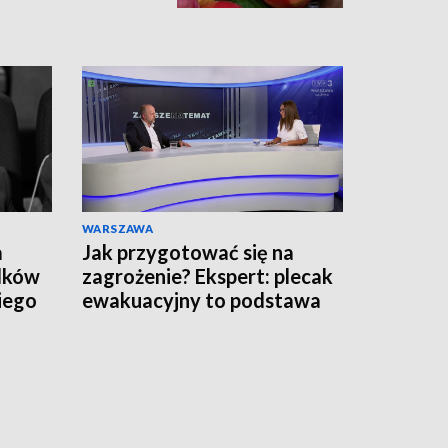
WARSZAWA
a
Jak przygotować się na
adków
zagrożenie? Ekspert: plecak
iego
ewakuacyjny to podstawa