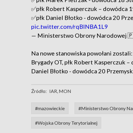
✅płk Robert Kasperczuk – dowódca 1
✅płk Daniel Błotko - dowódca 20 Prz
pic.twitter.com/rqBlNBA1L9
— Ministerstwo Obrony Narodowej
Na nowe stanowiska powołani zostali:
Brygady OT, płk Robert Kasperczuk –
Daniel Błotko - dowódca 20 Przemyski
Źródło:
IAR, MON
#mazowieckie
#Ministerstwo Obrony Na
#Wojska Obrony Terytorialnej