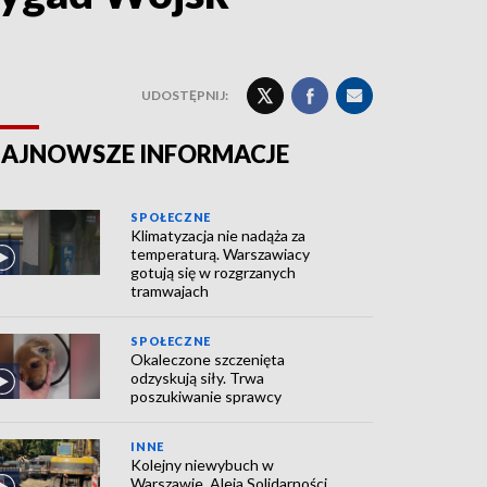
UDOSTĘPNIJ:
AJNOWSZE INFORMACJE
SPOŁECZNE
Klimatyzacja nie nadąża za
temperaturą. Warszawiacy
gotują się w rozgrzanych
tramwajach
SPOŁECZNE
Okaleczone szczenięta
odzyskują siły. Trwa
poszukiwanie sprawcy
INNE
Kolejny niewybuch w
Warszawie. Aleja Solidarności