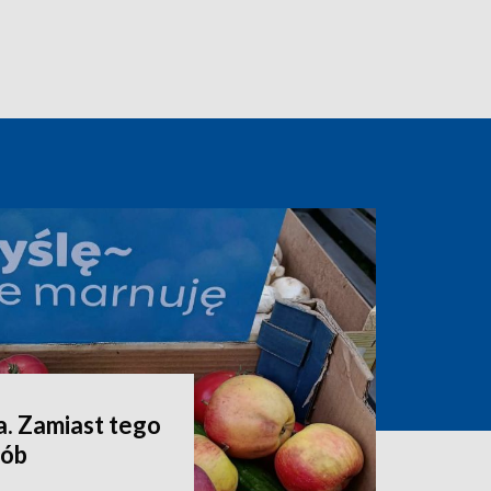
a. Zamiast tego
sób