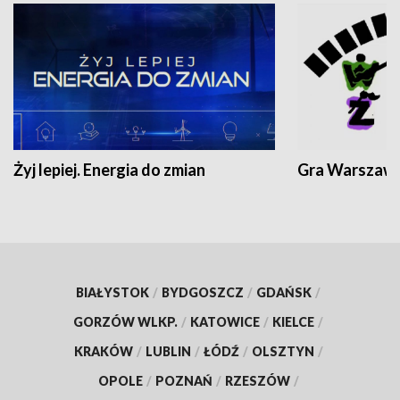
Żyj lepiej. Energia do zmian
Gra Warszaw
BIAŁYSTOK
/
BYDGOSZCZ
/
GDAŃSK
/
GORZÓW WLKP.
/
KATOWICE
/
KIELCE
/
KRAKÓW
/
LUBLIN
/
ŁÓDŹ
/
OLSZTYN
/
OPOLE
/
POZNAŃ
/
RZESZÓW
/