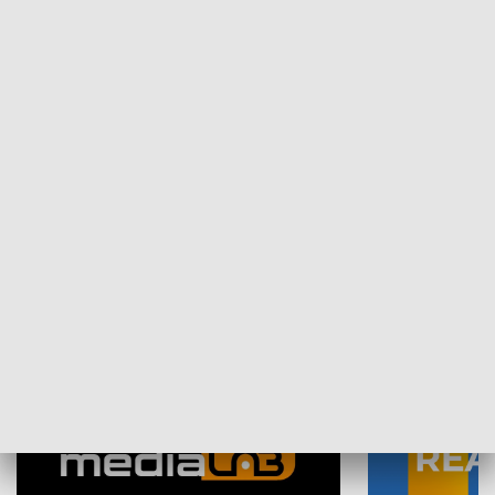
Plebiscyt Najlepsi Sportowcy
Wiadomości 
Warszawy 2025
SPOŁECZEŃSTWO