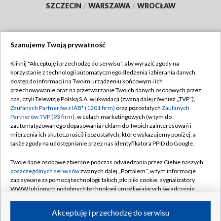
SZCZECIN
/
WARSZAWA
/
WROCŁAW
Szanujemy Twoją prywatność
Dołącz do nas:
Kliknij "Akceptuję i przechodzę do serwisu", aby wyrazić zgody na
korzystanie z technologii automatycznego śledzenia i zbierania danych,
TVP
dostęp do informacji na Twoim urządzeniu końcowym i ich
Abonament TVP
przechowywanie oraz na przetwarzanie Twoich danych osobowych przez
Regulamin TVP
nas, czyli Telewizję Polską S.A. w likwidacji (zwaną dalej również „TVP”),
Emisja w TVP
Zaufanych Partnerów z IAB* (1201 firm)
oraz pozostałych
Zaufanych
Polityka prywatności
Partnerów TVP (93 firm)
, w celach marketingowych (w tym do
Centrum informacji TVP
Moje zgody
zautomatyzowanego dopasowania reklam do Twoich zainteresowań i
mierzenia ich skuteczności) i pozostałych, które wskazujemy poniżej, a
Naziemna Telewizja Cyfrowa
Pomoc
także zgody na udostępnianie przez nas identyfikatora PPID do Google.
Sklep TVP
Biuro reklamy
Twoje dane osobowe zbierane podczas odwiedzania przez Ciebie naszych
Rada Programowa
poszczególnych serwisów
zwanych dalej „Portalem”, w tym informacje
Kontakt
zapisywane za pomocą technologii takich jak: pliki cookie, sygnalizatory
System NOS
WWW lub innych podobnych technologii umożliwiających świadczenie
dopasowanych i bezpiecznych usług, personalizację treści oraz reklam,
Informacje o nadawcy
Kanały
udostępnianie funkcji mediów społecznościowych oraz analizowanie
Akceptuję i przechodzę do serwisu
ruchu w Internecie.
Program dla prasy