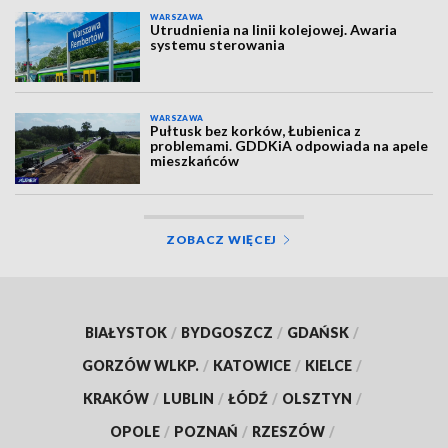
WARSZAWA
Utrudnienia na linii kolejowej. Awaria
systemu sterowania
WARSZAWA
Pułtusk bez korków, Łubienica z
problemami. GDDKiA odpowiada na apele
mieszkańców
ZOBACZ WIĘCEJ
BIAŁYSTOK
/
BYDGOSZCZ
/
GDAŃSK
/
GORZÓW WLKP.
/
KATOWICE
/
KIELCE
/
KRAKÓW
/
LUBLIN
/
ŁÓDŹ
/
OLSZTYN
/
OPOLE
/
POZNAŃ
/
RZESZÓW
/