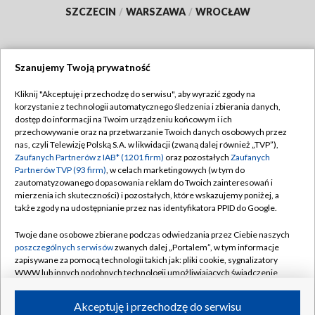
SZCZECIN
/
WARSZAWA
/
WROCŁAW
Szanujemy Twoją prywatność
Dołącz do nas:
Kliknij "Akceptuję i przechodzę do serwisu", aby wyrazić zgody na
korzystanie z technologii automatycznego śledzenia i zbierania danych,
TVP
dostęp do informacji na Twoim urządzeniu końcowym i ich
Abonament TVP
przechowywanie oraz na przetwarzanie Twoich danych osobowych przez
Regulamin TVP
nas, czyli Telewizję Polską S.A. w likwidacji (zwaną dalej również „TVP”),
Emisja w TVP
Polityka prywatności
Zaufanych Partnerów z IAB* (1201 firm)
oraz pozostałych
Zaufanych
Partnerów TVP (93 firm)
, w celach marketingowych (w tym do
Centrum informacji TVP
Moje zgody
zautomatyzowanego dopasowania reklam do Twoich zainteresowań i
mierzenia ich skuteczności) i pozostałych, które wskazujemy poniżej, a
Naziemna Telewizja Cyfrowa
Pomoc
także zgody na udostępnianie przez nas identyfikatora PPID do Google.
Sklep TVP
Biuro reklamy
Twoje dane osobowe zbierane podczas odwiedzania przez Ciebie naszych
Rada Programowa
Kontakt
poszczególnych serwisów
zwanych dalej „Portalem”, w tym informacje
zapisywane za pomocą technologii takich jak: pliki cookie, sygnalizatory
System NOS
WWW lub innych podobnych technologii umożliwiających świadczenie
dopasowanych i bezpiecznych usług, personalizację treści oraz reklam,
Informacje o nadawcy
Kanały
udostępnianie funkcji mediów społecznościowych oraz analizowanie
Akceptuję i przechodzę do serwisu
ruchu w Internecie.
Program dla prasy