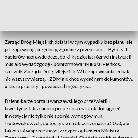
powiedział Maciej Binkowski, radny m.st. Warszawy, Prawo i
Sprawiedliwość.
Niezbędne dokumenty
Zarząd Dróg Miejskich działał w tym wypadku bez planu, ale
jak zapewniają urzędnicy, zgodnie z przepisami. - Było tych
papierów naprawdę dużo, bo kilkadziesiąt różnych instytucji
musiało wydać zgodę - poinformował Mikołaj Pieńkos,
rzecznik Zarządu Dróg Miejskich. W te zapewniania jednak
nie wszyscy wierzą. - ZDM nie chce wydać nam dokumentów,
o które prosimy - powiedział mężczyzna.
Dziennikarze portalu warszawskiego prześwietlili
inwestycję. Ich zdaniem projekt ma masę niedociągnięć.
Inwestycja nie tylko nie spełnia wymogów m.in.
środowiskowych, bo toczy się na obszarze natura 2000, ale
także stoi w sprzeczności z rozporządzeniem Ministra
Transportu i Gospodarki Morskiej. Chodzi o możliwe drgania