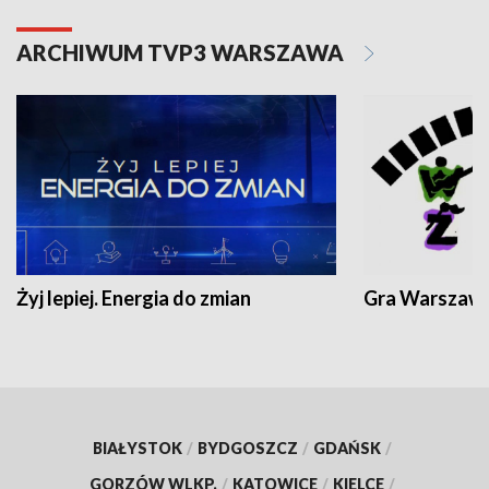
ARCHIWUM TVP3 WARSZAWA
Żyj lepiej. Energia do zmian
Gra Warszaw
BIAŁYSTOK
/
BYDGOSZCZ
/
GDAŃSK
/
GORZÓW WLKP.
/
KATOWICE
/
KIELCE
/