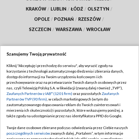
KRAKÓW
/
LUBLIN
/
ŁÓDŹ
/
OLSZTYN
/
OPOLE
/
POZNAŃ
/
RZESZÓW
/
SZCZECIN
/
WARSZAWA
/
WROCŁAW
Szanujemy Twoją prywatność
Dołącz do nas:
Kliknij "Akceptuję i przechodzę do serwisu", aby wyrazić zgody na
korzystanie z technologii automatycznego śledzenia i zbierania danych,
TVP
dostęp do informacji na Twoim urządzeniu końcowym i ich
Abonament TVP
przechowywanie oraz na przetwarzanie Twoich danych osobowych przez
Regulamin TVP
nas, czyli Telewizję Polską S.A. w likwidacji (zwaną dalej również „TVP”),
Emisja w TVP
Zaufanych Partnerów z IAB* (1201 firm)
oraz pozostałych
Zaufanych
Polityka prywatności
Partnerów TVP (93 firm)
, w celach marketingowych (w tym do
Centrum informacji TVP
Moje zgody
zautomatyzowanego dopasowania reklam do Twoich zainteresowań i
mierzenia ich skuteczności) i pozostałych, które wskazujemy poniżej, a
Naziemna Telewizja Cyfrowa
Pomoc
także zgody na udostępnianie przez nas identyfikatora PPID do Google.
Sklep TVP
Biuro reklamy
Twoje dane osobowe zbierane podczas odwiedzania przez Ciebie naszych
Rada Programowa
poszczególnych serwisów
zwanych dalej „Portalem”, w tym informacje
Kontakt
zapisywane za pomocą technologii takich jak: pliki cookie, sygnalizatory