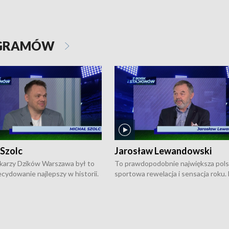
OGRAMÓW
 Szolc
Jarosław Lewandowski
karzy Dzików Warszawa był to
To prawdopodobnie największa pol
cydowanie najlepszy w historii.
sportowa rewelacja i sensacja roku.
pierwszy raz sięgnęli po
Chwalińska podbiła serca całej Pols
rodowe trofeum, wygrywając
kortach imienia Rolanda Garrosa w
ocno Europejską. Potem zaczęli
wielkoszlemowym turnieju French 
ekstraklasę. Po sezonie
przebijała się przez kwalifikacje, wyg
ym zadebiutowali w fazie play-
aż dziewięć pojedynków i dopiero w 