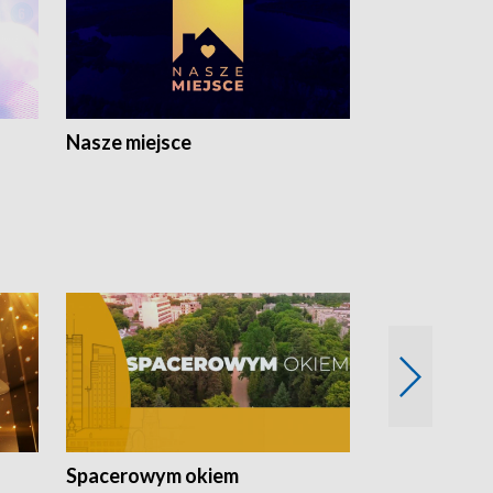
Nasze miejsce
Spacerowym okiem
Filmowe spo