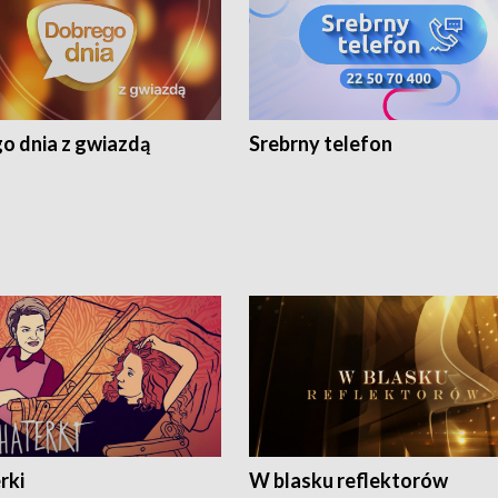
o dnia z gwiazdą
Srebrny telefon
rki
W blasku reflektorów