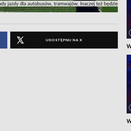
UDOSTĘPNIJ NA X
W
W