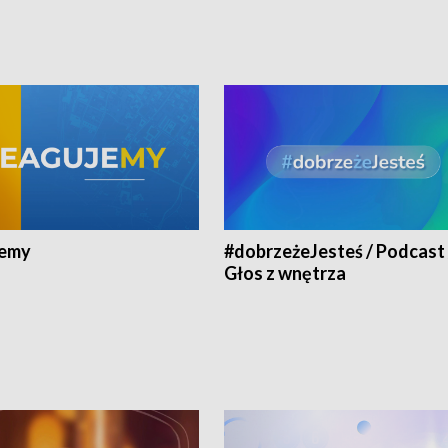
jemy
#dobrzeżeJesteś / Podcast 
Głos z wnętrza