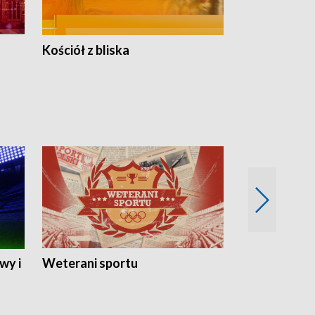
Kościół z bliska
wy i
Weterani sportu
Najlepsi Sp
2024