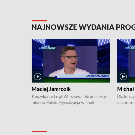
NAJNOWSZE WYDANIA PR
Maciej Jamrozik
Michał
Koszykarze Legii Warszawa obronili tytuł
Dla koszy
mistrza Polski. Rywalizacja w finale
sezon zde
ekstraklasy toczyła się do czterech
Najpierw 
zwycięstw i dopiero ostatni, siódmy mecz
międzyna
okazał się decydujący. W hali przy
Ligę Półn
Obrońców Tobruku na Bemowie
podbijać 
podopieczni estońskiego trenera Heiko
zasadnicz