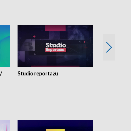
/
Studio reportażu
Eksperyment