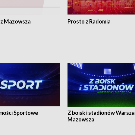
 z Mazowsza
Prosto z Radomia
ości Sportowe
Z boisk i stadionów Warsza
Mazowsza