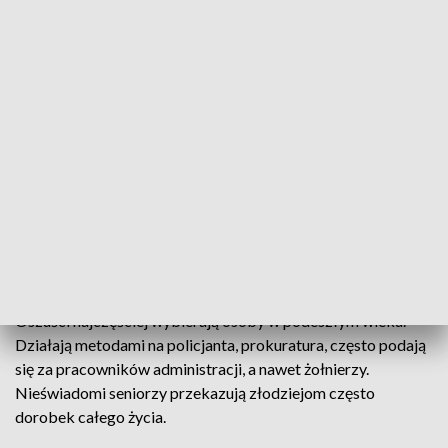
letnie mieszkanki Płocka. W obu przypadkach złodzieje
wykorzystali tzw. metodę na policjanta. Podczas rozmowy
telefonicznej informowali, że oszczędności seniorek są
zagrożone i muszą je przekazać funkcjonariuszowi w celu ich
zabezpieczenia. Obie kobiety przekazały bandytom w sumie
kilkadziesiąt tysięcy złotych. - Od początku roku do naszej
komendy wpłynęło kilkadziesiąt zgłoszeń dotyczących prób
oszustwa, czy to metodą „na wnuczka”, „policjanta”, czy
„prokuratora”. Niestety kilka otrzymaliśmy zgłoszeń
dotyczących udanych wyłudzeń - powiedziała podkom.
Marta Lewandowska, rzeczniczka Komendy Miejskiej Policji
w Płocku.
Oszuści najczęściej wybierają osoby w podeszłym wieku.
Działają metodami na policjanta, prokuratura, często podają
się za pracowników administracji, a nawet żołnierzy.
Nieświadomi seniorzy przekazują złodziejom często
dorobek całego życia.