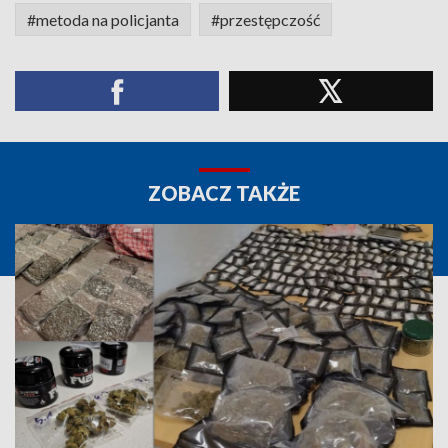
#metoda na policjanta
#przestępczość
ZOBACZ TAKŻE