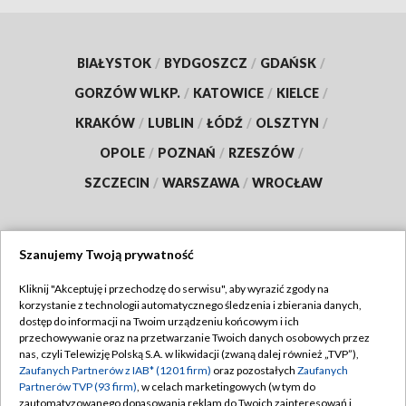
BIAŁYSTOK
/
BYDGOSZCZ
/
GDAŃSK
/
GORZÓW WLKP.
/
KATOWICE
/
KIELCE
/
KRAKÓW
/
LUBLIN
/
ŁÓDŹ
/
OLSZTYN
/
OPOLE
/
POZNAŃ
/
RZESZÓW
/
SZCZECIN
/
WARSZAWA
/
WROCŁAW
Szanujemy Twoją prywatność
Dołącz do nas:
Kliknij "Akceptuję i przechodzę do serwisu", aby wyrazić zgody na
korzystanie z technologii automatycznego śledzenia i zbierania danych,
TVP
dostęp do informacji na Twoim urządzeniu końcowym i ich
Abonament TVP
przechowywanie oraz na przetwarzanie Twoich danych osobowych przez
Regulamin TVP
nas, czyli Telewizję Polską S.A. w likwidacji (zwaną dalej również „TVP”),
Emisja w TVP
Polityka prywatności
Zaufanych Partnerów z IAB* (1201 firm)
oraz pozostałych
Zaufanych
Partnerów TVP (93 firm)
, w celach marketingowych (w tym do
Centrum informacji TVP
Moje zgody
zautomatyzowanego dopasowania reklam do Twoich zainteresowań i