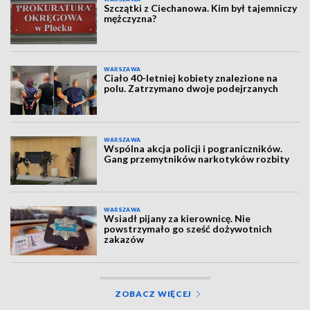
Szczątki z Ciechanowa. Kim był tajemniczy
mężczyzna?
WARSZAWA
Ciało 40-letniej kobiety znalezione na
polu. Zatrzymano dwoje podejrzanych
WARSZAWA
Wspólna akcja policji i pograniczników.
Gang przemytników narkotyków rozbity
WARSZAWA
Wsiadł pijany za kierownicę. Nie
powstrzymało go sześć dożywotnich
zakazów
ZOBACZ WIĘCEJ