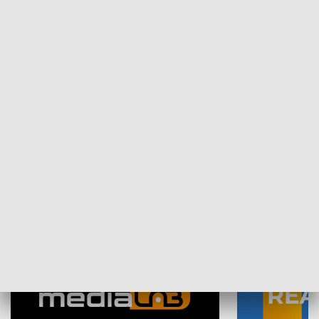
Plebiscyt Najlepsi Sportowcy
Wiadomości 
Warszawy 2025
SPOŁECZEŃSTWO