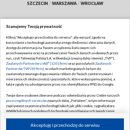
SZCZECIN
/
WARSZAWA
/
WROCŁAW
Szanujemy Twoją prywatność
Dołącz do nas:
Kliknij "Akceptuję i przechodzę do serwisu", aby wyrazić zgody na
korzystanie z technologii automatycznego śledzenia i zbierania danych,
TVP
dostęp do informacji na Twoim urządzeniu końcowym i ich
Abonament TVP
przechowywanie oraz na przetwarzanie Twoich danych osobowych przez
Regulamin TVP
nas, czyli Telewizję Polską S.A. w likwidacji (zwaną dalej również „TVP”),
Emisja w TVP
Zaufanych Partnerów z IAB* (1201 firm)
oraz pozostałych
Zaufanych
Polityka prywatności
Partnerów TVP (93 firm)
, w celach marketingowych (w tym do
Centrum informacji TVP
Moje zgody
zautomatyzowanego dopasowania reklam do Twoich zainteresowań i
mierzenia ich skuteczności) i pozostałych, które wskazujemy poniżej, a
Naziemna Telewizja Cyfrowa
Pomoc
także zgody na udostępnianie przez nas identyfikatora PPID do Google.
Sklep TVP
Biuro reklamy
Twoje dane osobowe zbierane podczas odwiedzania przez Ciebie naszych
Rada Programowa
poszczególnych serwisów
zwanych dalej „Portalem”, w tym informacje
Kontakt
zapisywane za pomocą technologii takich jak: pliki cookie, sygnalizatory
System NOS
WWW lub innych podobnych technologii umożliwiających świadczenie
dopasowanych i bezpiecznych usług, personalizację treści oraz reklam,
Informacje o nadawcy
Kanały
udostępnianie funkcji mediów społecznościowych oraz analizowanie
Akceptuję i przechodzę do serwisu
ruchu w Internecie.
Program dla prasy