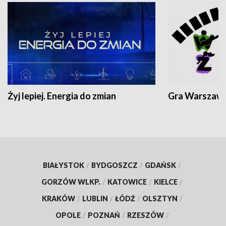
Żyj lepiej. Energia do zmian
Gra Warszaw
BIAŁYSTOK
/
BYDGOSZCZ
/
GDAŃSK
/
GORZÓW WLKP.
/
KATOWICE
/
KIELCE
/
KRAKÓW
/
LUBLIN
/
ŁÓDŹ
/
OLSZTYN
/
OPOLE
/
POZNAŃ
/
RZESZÓW
/