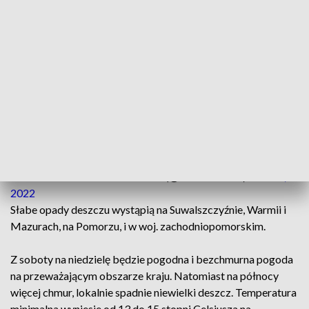
Warszawie 26 st, ciśnienie w południe wyniesie 1005 hPa i
będzie spadać. Wiatr słaby i umiarkowany, południowo-
zachodni.
Dzień słoneczny, tylko na północy miejscami więcej chmur i
możliwy słaby deszcz. Najchłodniej na wschodzie i północy,
od 20°C do 22°C, w centrum około 26°C, na zachodzie upał,
do 32°C, 33°C. Nad morzem dość silny wiatr, w porywach do
55 km/h. ��️
#prognoza
#pogoda
#sobota
pic.twitter.com/DcMdUD2Kcx
— IMGW-PIB METEO POLSKA (@IMGWmeteo)
June 18,
2022
Słabe opady deszczu wystąpią na Suwalszczyźnie, Warmii i
Mazurach, na Pomorzu, i w woj. zachodniopomorskim.
Z soboty na niedzielę będzie pogodna i bezchmurna pogoda
na przeważającym obszarze kraju. Natomiast na północy
więcej chmur, lokalnie spadnie niewielki deszcz. Temperatura
minimalna wyniesie od 13 do 15 stopni Celsjusza na