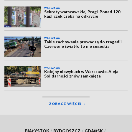
WARSZAWA
Sekrety warszawskiej Pragi. Ponad 120
kapliczek czeka na odkrycie
WARSZAWA
Takie zachowania prowadzą do tragedii.
Czerwone światło to nie sugestia
WARSZAWA
Kolejny niewybuch w Warszawie. Aleja
Solidarności znów zamknięta
ZOBACZ WIĘCEJ
BIAŁYSTOK
/
BYDGOSZCZ
/
GDAŃSK
/