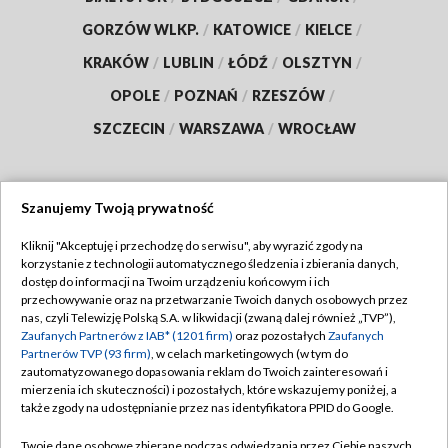
GORZÓW WLKP.
/
KATOWICE
/
KIELCE
/
KRAKÓW
/
LUBLIN
/
ŁÓDŹ
/
OLSZTYN
/
OPOLE
/
POZNAŃ
/
RZESZÓW
/
SZCZECIN
/
WARSZAWA
/
WROCŁAW
Szanujemy Twoją prywatność
Dołącz do nas:
Kliknij "Akceptuję i przechodzę do serwisu", aby wyrazić zgody na
korzystanie z technologii automatycznego śledzenia i zbierania danych,
TVP
dostęp do informacji na Twoim urządzeniu końcowym i ich
Abonament TVP
przechowywanie oraz na przetwarzanie Twoich danych osobowych przez
Regulamin TVP
nas, czyli Telewizję Polską S.A. w likwidacji (zwaną dalej również „TVP”),
Emisja w TVP
Polityka prywatności
Zaufanych Partnerów z IAB* (1201 firm)
oraz pozostałych
Zaufanych
Partnerów TVP (93 firm)
, w celach marketingowych (w tym do
Centrum informacji TVP
Moje zgody
zautomatyzowanego dopasowania reklam do Twoich zainteresowań i
mierzenia ich skuteczności) i pozostałych, które wskazujemy poniżej, a
Naziemna Telewizja Cyfrowa
Pomoc
także zgody na udostępnianie przez nas identyfikatora PPID do Google.
Sklep TVP
Biuro reklamy
Twoje dane osobowe zbierane podczas odwiedzania przez Ciebie naszych