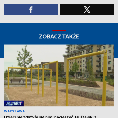
ZOBACZ TAKŻE
WARSZAWA
Dzieci nie zdążyły się nimi nacieszyć. Huśtawki z