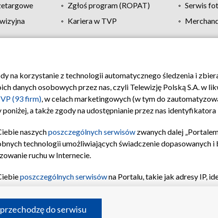
zetargowe
Zgłoś program (ROPAT)
Serwis fo
wizyjna
Kariera w TVP
Merchandi
Polityka prywatności
Moje zgody
Pomoc
Biuro re
ody na korzystanie z technologii automatycznego śledzenia i zbie
 danych osobowych przez nas, czyli Telewizję Polską S.A. w likw
VP (93 firm)
, w celach marketingowych (w tym do zautomatyzow
 poniżej, a także zgody na udostępnianie przez nas identyfikator
Ciebie naszych
poszczególnych serwisów
zwanych dalej „Portalem
obnych technologii umożliwiających świadczenie dopasowanych i be
zowanie ruchu w Internecie.
Ciebie
poszczególnych serwisów
na Portalu, takie jak adresy IP, 
sach Portalu czy historia odwiedzin będą przetwarzane przez TV
ji: przechowywania informacji na urządzeniu lub dostęp do nich,
©2026 Telewizja Polska S.A. w likwidacji
 przechodzę do serwisu
enia profilu spersonalizowanych treści, wyboru spersonalizowany