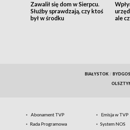
Zawalił się dom w Sierpcu.
Wpłyn
Służby sprawdzają, czy ktoś
urzęd
był w środku
ale c
zreal
BIAŁYSTOK
/
BYDGO
OLSZTY
Abonament TVP
Emisja w TVP
Rada Programowa
System NOS