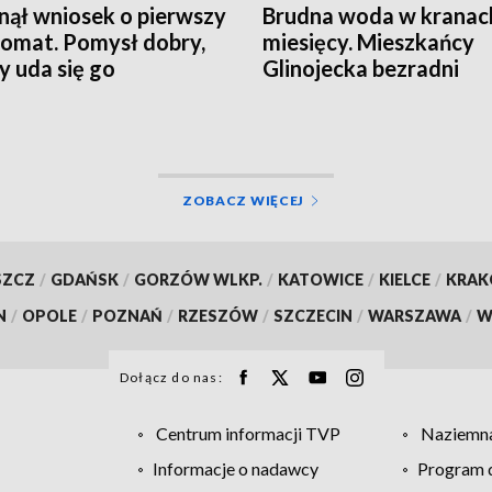
ął wniosek o pierwszy
Brudna woda w kranac
omat. Pomysł dobry,
miesięcy. Mieszkańcy
zy uda się go
Glinojecka bezradni
izować?
ZOBACZ WIĘCEJ
SZCZ
/
GDAŃSK
/
GORZÓW WLKP.
/
KATOWICE
/
KIELCE
/
KRA
N
/
OPOLE
/
POZNAŃ
/
RZESZÓW
/
SZCZECIN
/
WARSZAWA
/
W
Dołącz do nas:
Centrum informacji TVP
Naziemna
Informacje o nadawcy
Program d