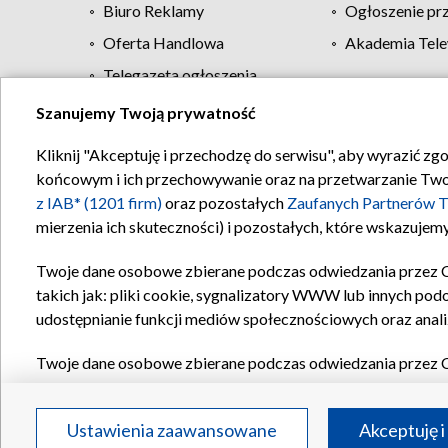
Biuro Reklamy
Ogłoszenie pr
Oferta Handlowa
Akademia Tele
Telegazeta ogłoszenia
Szanujemy Twoją prywatność
Regulamin TVP
Kliknij "Akceptuję i przechodzę do serwisu", aby wyrazić zg
końcowym i ich przechowywanie oraz na przetwarzanie Twoich
z IAB* (1201 firm)
oraz pozostałych
Zaufanych Partnerów T
mierzenia ich skuteczności) i pozostałych, które wskazujemy
Twoje dane osobowe zbierane podczas odwiedzania przez 
takich jak: pliki cookie, sygnalizatory WWW lub innych pod
udostępnianie funkcji mediów społecznościowych oraz anali
Twoje dane osobowe zbierane podczas odwiedzania przez 
plików cookie, informacje o Twoich wyszukiwaniach w serwi
Partnerów TVP
dla realizacji następujących celów i funkc
Ustawienia zaawansowane
Akceptuję i
reklam, tworzenia profilu spersonalizowanych reklam, tworz