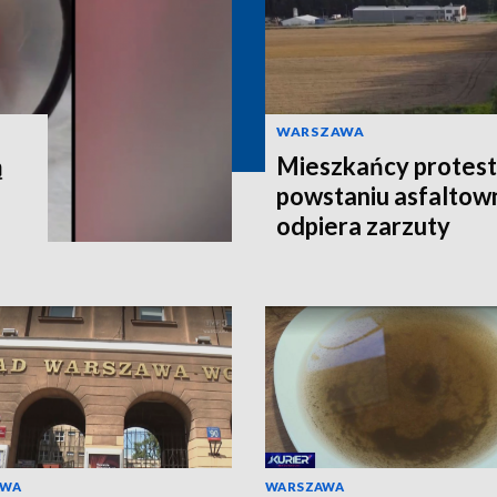
WARSZAWA
ą
Mieszkańcy protest
powstaniu asfaltown
odpiera zarzuty
AWA
WARSZAWA