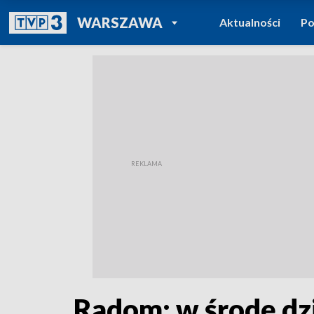
POWRÓT DO
WARSZAWA
Aktualności
Po
TVP REGIONY
Radom: w środę dz