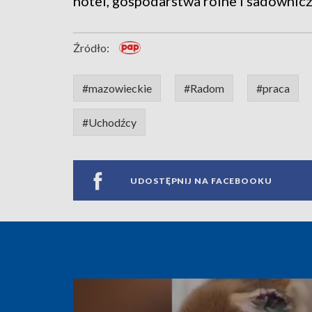
hotel, gospodarstwa rolne i sadownicz
Źródło:
#mazowieckie
#Radom
#praca
#Uchodźcy
UDOSTĘPNIJ NA FACEBOOKU