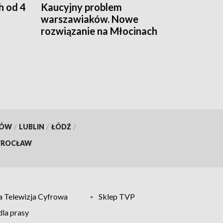
h od 4
Kaucyjny problem
warszawiaków. Nowe
rozwiązanie na Młocinach
KÓW
/
LUBLIN
/
ŁÓDŹ
/
ROCŁAW
 Telewizja Cyfrowa
Sklep TVP
la prasy