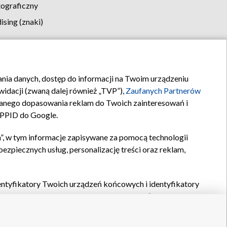
tograficzny
sing (znaki)
klamy
Kontakt
rania danych, dostęp do informacji na Twoim urządzeniu
idacji (zwaną dalej również „TVP”),
Zaufanych Partnerów
anego dopasowania reklam do Twoich zainteresowań i
a PPID do Google.
”, w tym informacje zapisywane za pomocą technologii
zpiecznych usług, personalizację treści oraz reklam,
identyfikatory Twoich urządzeń końcowych i identyfikatory
P,
Zaufanych Partnerów z IAB
oraz pozostałych
Zaufanych
 wyboru podstawowych reklam, wyboru spersonalizowanych
ch treści, pomiaru wydajności reklam, pomiaru wydajności