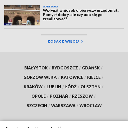
WARSZAWA
Wpłynął wniosek o pierwszy urzędomat.
Pomysł dobry, ale czy uda się go
zrealizować?
ZOBACZ WIĘCEJ
BIAŁYSTOK
/
BYDGOSZCZ
/
GDAŃSK
/
GORZÓW WLKP.
/
KATOWICE
/
KIELCE
/
KRAKÓW
/
LUBLIN
/
ŁÓDŹ
/
OLSZTYN
/
OPOLE
/
POZNAŃ
/
RZESZÓW
/
SZCZECIN
/
WARSZAWA
/
WROCŁAW