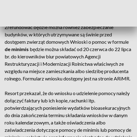
dezynsekcyjnych lub deratyzacyjnych; zakup odzieży
ochronnej i obuwia ochronnego.
Zrefundować będzie można również zabezpieczanie
budynków, w których utrzymywane są świnie przed
dostępem zwierząt domowych Wnioski o pomoc w formule
de minimis
będzie można składać od 20 czerwca do 22 lipca
br. do kierowników biur powiatowych Agencji
Restrukturyzacji i Modernizacji Rolnictwa właściwych ze
względu na miejsce zamieszkania albo siedzibę producenta
rolnego. Formularz wniosku dostępny jest na stronie ARiMR.
Resort przekazał, że do wniosku o udzielenie pomocy należy
dołączyć faktury lub ich kopie, rachunki itp.
potwierdzających poniesienie wydatków bioasekuracyjnych
do dnia zakończenia terminu składania wniosków w danym
roku kalendarzowym, a także oświadczenia albo
zaświadczenia dotyczące pomocy de minimis lub pomocy de