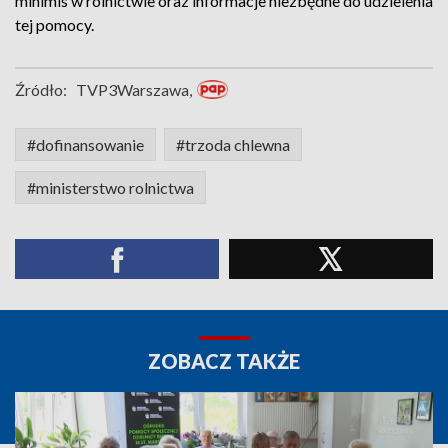
minimis w rolnictwie oraz informacje niezbędne do udzielenia
tej pomocy.
Źródło:
TVP3Warszawa,
#dofinansowanie
#trzoda chlewna
#ministerstwo rolnictwa
ZOBACZ TAKŻE