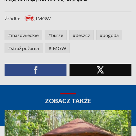
Źródło:
, IMGW
#mazowieckie
#burze
#deszcz
#pogoda
#straż pożarna
#IMGW
ZOBACZ TAKŻE