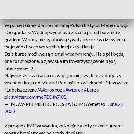
Państwowej Straży Pożarnej. Dodał, że strażacy nie
zanotowali osób rannych.
W poniedziałek dla niemal całej Polski Instytut Meteorologii
i Gospodarki Wodnej wydał ostrzeżenia przed burzami z
gradem. W nocy alerty obowiązywały jeszcze w dziewięciu
województwach we wschodniej części kraju.
Dziś burze możliwe są niemal w całym kraju. Na ogół będą
one rozproszone, a zjawiska im towarzyszące nie będą
intensywne. ⛈️
Największa szansa na rozwój groźniejszych burz dotyczy
wschodu kraju od Mazur i Podlasia po wschodnie Mazowsze
i Lubelszczyznę.🔍
#prognoza
#wtorek
#burze
pic.twitter.com/mcFEOth7KQ
— IMGW-PIB METEO POLSKA (@IMGWmeteo)
June 21,
2022
Z prognoz IMGW wynika, że kolejne alerty przed burzami
mogą obowiązywać od środy do piątku.