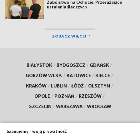
Zabójstwo na Ochocie. Przerażające
ustalenia śledczych
ZOBACZ WIĘCEJ
BIAŁYSTOK
/
BYDGOSZCZ
/
GDAŃSK
/
GORZÓW WLKP.
/
KATOWICE
/
KIELCE
/
KRAKÓW
/
LUBLIN
/
ŁÓDŹ
/
OLSZTYN
/
OPOLE
/
POZNAŃ
/
RZESZÓW
/
SZCZECIN
/
WARSZAWA
/
WROCŁAW
Szanujemy Twoją prywatność
Dołącz do nas: