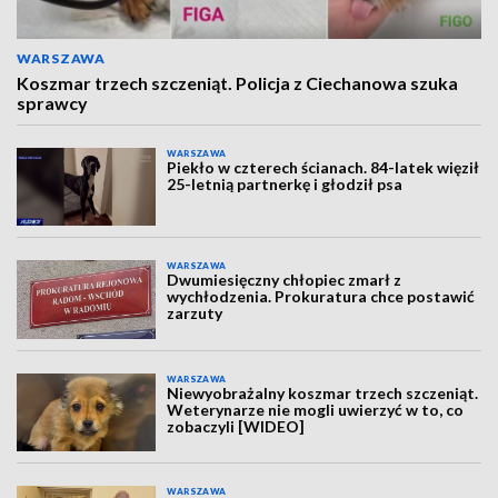
WARSZAWA
Koszmar trzech szczeniąt. Policja z Ciechanowa szuka
sprawcy
WARSZAWA
Piekło w czterech ścianach. 84-latek więził
25-letnią partnerkę i głodził psa
WARSZAWA
Dwumiesięczny chłopiec zmarł z
wychłodzenia. Prokuratura chce postawić
zarzuty
WARSZAWA
Niewyobrażalny koszmar trzech szczeniąt.
Weterynarze nie mogli uwierzyć w to, co
zobaczyli [WIDEO]
WARSZAWA