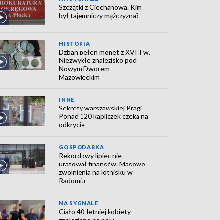
Szczątki z Ciechanowa. Kim
był tajemniczy mężczyzna?
HISTORIA
Dzban pełen monet z XVIII w.
Niezwykłe znalezisko pod
Nowym Dworem
Mazowieckim
INNE
Sekrety warszawskiej Pragi.
Ponad 120 kapliczek czeka na
odkrycie
GOSPODARKA
Rekordowy lipiec nie
uratował finansów. Masowe
zwolnienia na lotnisku w
Radomiu
NA SYGNALE
Ciało 40-letniej kobiety
znalezione na polu.