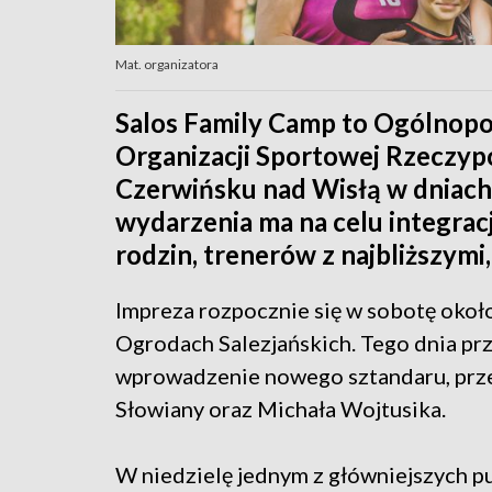
Mat. organizatora
Salos Family Camp to Ogólnopol
Organizacji Sportowej Rzeczypo
Czerwińsku nad Wisłą w dniach
wydarzenia ma na celu integrac
rodzin, trenerów z najbliższym
Impreza rozpocznie się w sobotę okoł
Ogrodach Salezjańskich. Tego dnia prz
wprowadzenie nowego sztandaru, prze
Słowiany oraz Michała Wojtusika.
W niedzielę jednym z główniejszych p