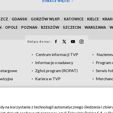
ZOBACZ WIĘCEJ
SZCZ
/
GDAŃSK
/
GORZÓW WLKP.
/
KATOWICE
/
KIELCE
/
KRA
N
/
OPOLE
/
POZNAŃ
/
RZESZÓW
/
SZCZECIN
/
WARSZAWA
/
W
Dołącz do nas:
Centrum informacji TVP
Naziemna
Informacje o nadawcy
Program d
zetargowe
Zgłoś program (ROPAT)
Serwis fo
wizyjna
Kariera w TVP
Merchandi
Polityka prywatności
Moje zgody
Pomoc
Biuro re
ody na korzystanie z technologii automatycznego śledzenia i zbie
 danych osobowych przez nas, czyli Telewizję Polską S.A. w likw