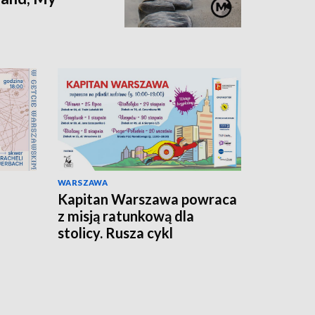
WARSZAWA
Kapitan Warszawa powraca
z misją ratunkową dla
stolicy. Rusza cykl
ta
bezpłatnych pikników dla
najmłodszych