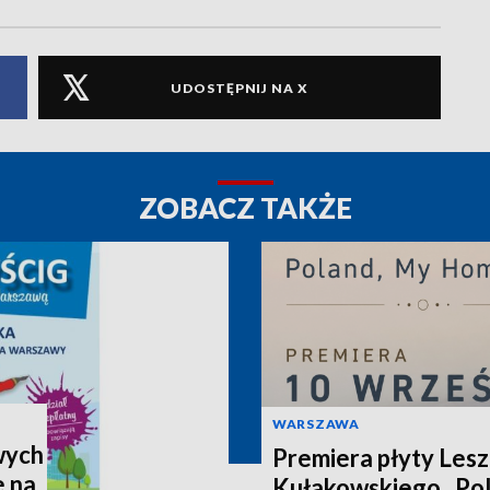
UDOSTĘPNIJ NA X
ZOBACZ TAKŻE
WARSZAWA
wych
Premiera płyty Les
e na
Kułakowskiego „Po