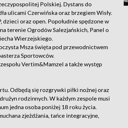
zeczypospolitej Polskiej. Dystans do
dła ulicami Czerwińska oraz brzegiem Wisły.
P, dzieci oraz open. Popołudnie spędzone w
n na terenie Ogrodów Salezjańskich, Panel o
iecha Wierzejskiego.
uroczysta Msza święta pod przewodnictwem
pasterza Sportowców.
 zespołu Vertim&Mamzel a także występ
tu. Odbędą się rozgrywki piłki nożnej oraz
j drużyn rodzinnych. W każdym zespole musi
um jedna osoba poniżej 18 roku życia.
muchana zjeżdżania, tańce integracyjne,