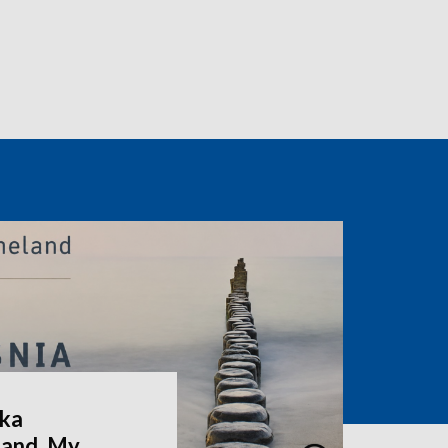
zka
land, My