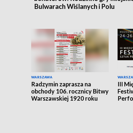
Bulwarach Wiślanych i Polu
Mokotowskim
WARSZAWA
WARSZ
Radzymin zaprasza na
III M
obchody 106. rocznicy Bitwy
Festi
Warszawskiej 1920 roku
Perf
„Opow