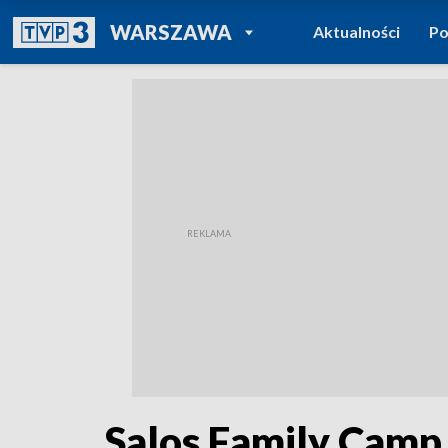
POWRÓT DO
WARSZAWA
Aktualności
Po
TVP REGIONY
Salos Family Camp