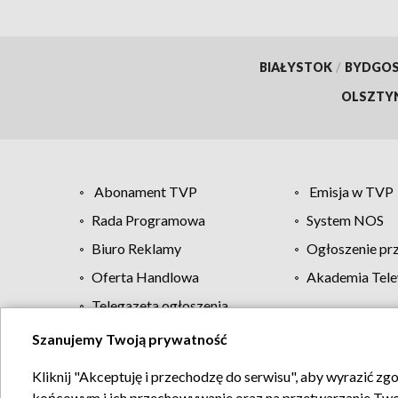
BIAŁYSTOK
/
BYDGO
OLSZTY
Abonament TVP
Emisja w TVP
Rada Programowa
System NOS
Biuro Reklamy
Ogłoszenie pr
Oferta Handlowa
Akademia Tele
Telegazeta ogłoszenia
Szanujemy Twoją prywatność
Regulamin TVP
Kliknij "Akceptuję i przechodzę do serwisu", aby wyrazić zg
końcowym i ich przechowywanie oraz na przetwarzanie Twoich