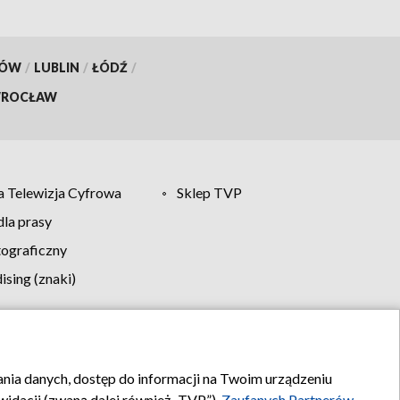
KÓW
/
LUBLIN
/
ŁÓDŹ
/
ROCŁAW
 Telewizja Cyfrowa
Sklep TVP
la prasy
tograficzny
sing (znaki)
klamy
Kontakt
rania danych, dostęp do informacji na Twoim urządzeniu
idacji (zwaną dalej również „TVP”),
Zaufanych Partnerów