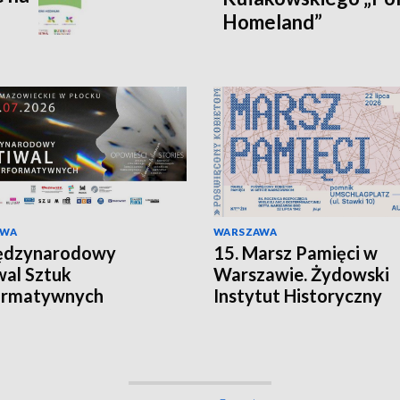
Homeland”
AWA
WARSZAWA
iędzynarodowy
15. Marsz Pamięci w
wal Sztuk
Warszawie. Żydowski
ormatywnych
Instytut Historyczny
ieści”
upamiętni kobiety get
warszawskiego