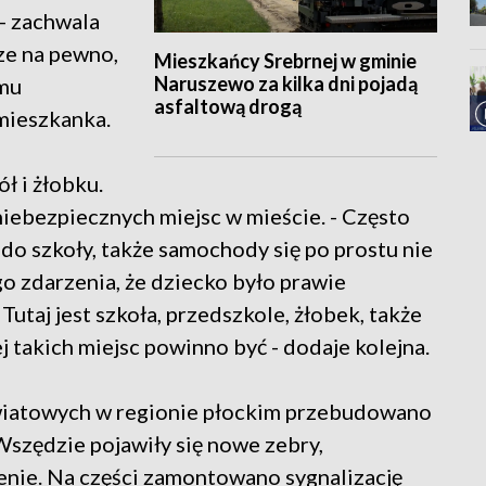
 - zachwala
sze na pewno,
Mieszkańcy Srebrnej w gminie
Naruszewo za kilka dni pojadą
emu
asfaltową drogą
 mieszkanka.
ół i żłobku.
 niebezpiecznych miejsc w mieście. - Często
ć do szkoły, także samochody się po prostu nie
o zdarzenia, że dziecko było prawie
Tutaj jest szkoła, przedszkole, żłobek, także
j takich miejsc powinno być - dodaje kolejna.
owiatowych w regionie płockim przebudowano
 Wszędzie pojawiły się nowe zebry,
nie. Na części zamontowano sygnalizację