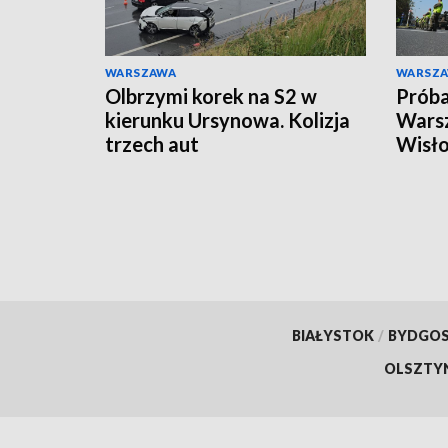
WARSZAWA
WARSZ
Olbrzymi korek na S2 w
Próba
kierunku Ursynowa. Kolizja
Warsz
trzech aut
Wisło
ruchu
BIAŁYSTOK
/
BYDGO
OLSZTY