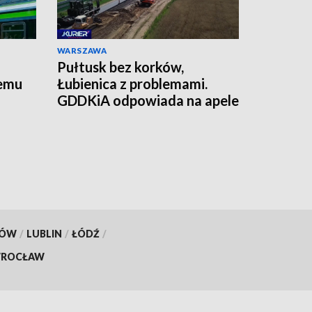
WARSZAWA
Pułtusk bez korków,
temu
Łubienica z problemami.
GDDKiA odpowiada na apele
mieszkańców
KÓW
/
LUBLIN
/
ŁÓDŹ
/
ROCŁAW