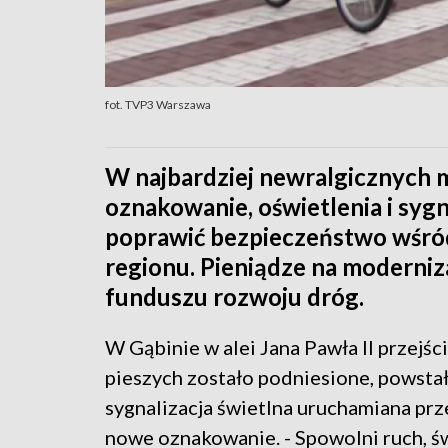
fot. TVP3 Warszawa
W najbardziej newralgicznych 
oznakowanie, oświetlenia i sygn
poprawić bezpieczeństwo wśró
regionu. Pieniądze na moderni
funduszu rozwoju dróg.
W Gąbinie w alei Jana Pawła II przejści
pieszych zostało podniesione, powsta
sygnalizacja świetlna uruchamiana prz
nowe oznakowanie. - Spowolni ruch, św