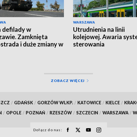
AWA
WARSZAWA
 defilady w
Utrudnienia na linii
awie. Zamknięta
kolejowej. Awaria sys
strada i duże zmiany w
sterowania
ZOBACZ WIĘCEJ
SZCZ
/
GDAŃSK
/
GORZÓW WLKP.
/
KATOWICE
/
KIELCE
/
KRA
N
/
OPOLE
/
POZNAŃ
/
RZESZÓW
/
SZCZECIN
/
WARSZAWA
/
W
Dołącz do nas: