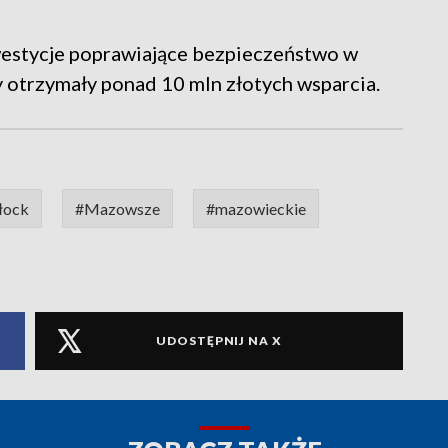
estycje poprawiające bezpieczeństwo w
y otrzymały ponad 10 mln złotych wsparcia.
łock
#Mazowsze
#mazowieckie
UDOSTĘPNIJ NA X