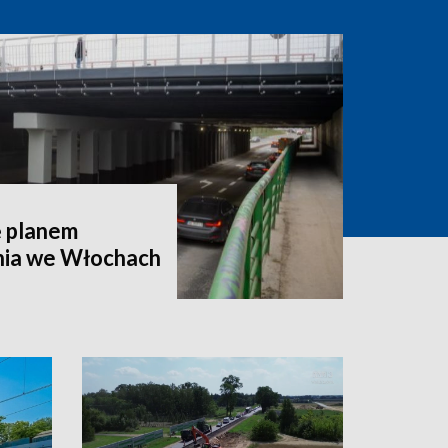
ę planem
nia we Włochach