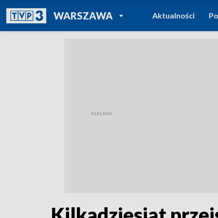
POWRÓT DO
WARSZAWA
Aktualności
Po
TVP REGIONY
Kilkadziesiąt przej