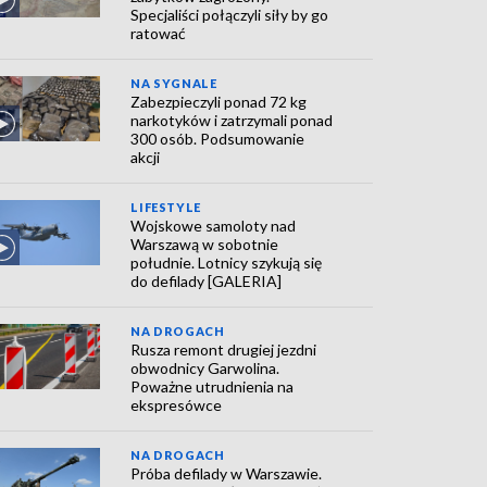
Specjaliści połączyli siły by go
ratować
NA SYGNALE
Zabezpieczyli ponad 72 kg
narkotyków i zatrzymali ponad
300 osób. Podsumowanie
akcji
LIFESTYLE
Wojskowe samoloty nad
Warszawą w sobotnie
południe. Lotnicy szykują się
do defilady [GALERIA]
NA DROGACH
Rusza remont drugiej jezdni
obwodnicy Garwolina.
Poważne utrudnienia na
ekspresówce
NA DROGACH
Próba defilady w Warszawie.