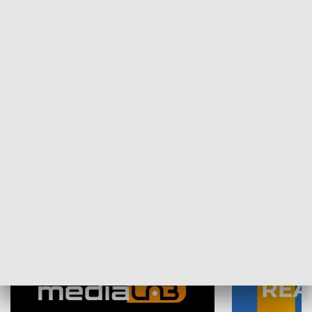
Plebiscyt Najlepsi Sportowcy
Wiadomości 
Warszawy 2025
SPOŁECZEŃSTWO