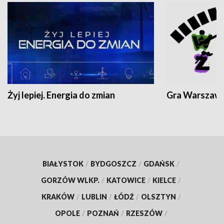
Żyj lepiej. Energia do zmian
Gra Warszaw
BIAŁYSTOK
/
BYDGOSZCZ
/
GDAŃSK
/
GORZÓW WLKP.
/
KATOWICE
/
KIELCE
/
KRAKÓW
/
LUBLIN
/
ŁÓDŹ
/
OLSZTYN
/
OPOLE
/
POZNAŃ
/
RZESZÓW
/