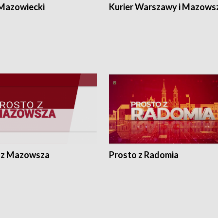
Kozerki, znajdującej się koło Grodzi
 Mazowiecki
Kurier Warszawy i Mazows
Mazowieckiego.
 z Mazowsza
Prosto z Radomia