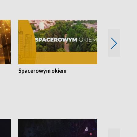
Spacerowym okiem
Filmowe spo