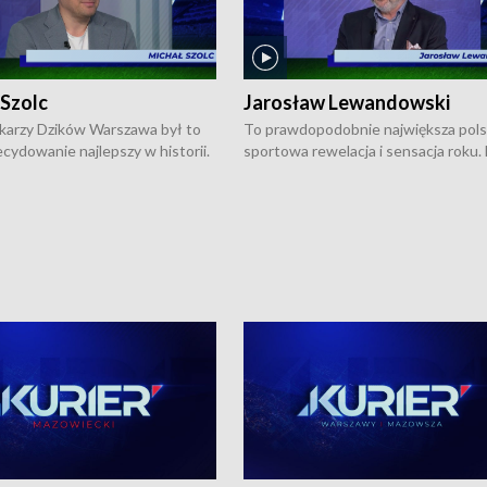
 Szolc
Jarosław Lewandowski
karzy Dzików Warszawa był to
To prawdopodobnie największa pol
cydowanie najlepszy w historii.
sportowa rewelacja i sensacja roku.
pierwszy raz sięgnęli po
Chwalińska podbiła serca całej Pols
rodowe trofeum, wygrywając
kortach imienia Rolanda Garrosa w
ocno Europejską. Potem zaczęli
wielkoszlemowym turnieju French 
ekstraklasę. Po sezonie
przebijała się przez kwalifikacje, wyg
ym zadebiutowali w fazie play-
aż dziewięć pojedynków i dopiero w 
ą zwieńczyli zdobyciem
została zatrzymana przez Rosjankę M
o w historii klubu medalu w
Andriejewą. Dziś nasza tenisistka wr
ch o mistrzostwo Polski. A
do Polski i w Warszawie spotkała się
ogdana Saternusa jest dziś
dziennikarzami na konferencji praso
olc, prezes koszykarzy Dzików
W Magazynie Sportowym "Z Boisk i
.
Stadionów Warszawy i Mazowsza"
Bogdan Saternus rozmawiał z Jaros
Lewandowskim, który jest
pomysłodawcą i założycielem
podwarszawskiej Akademii Tenisow