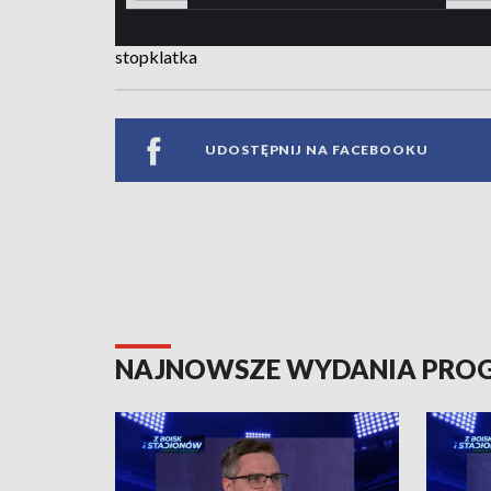
stopklatka
UDOSTĘPNIJ NA FACEBOOKU
NAJNOWSZE WYDANIA PR