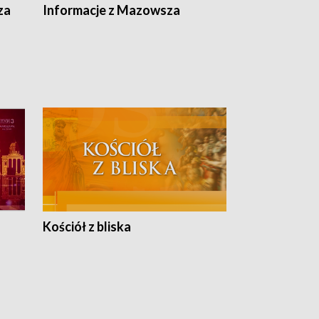
ska
za
Informacje z Mazowsza
Kościół z bliska