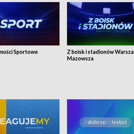
ości Sportowe
Z boisk i stadionów Warsza
Mazowsza