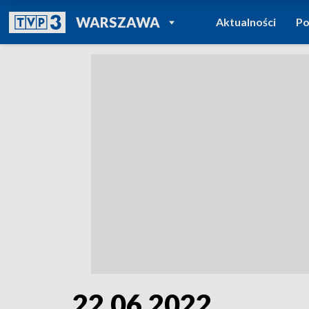
POWRÓT DO
WARSZAWA
Aktualności
Po
TVP REGIONY
22.06.2022