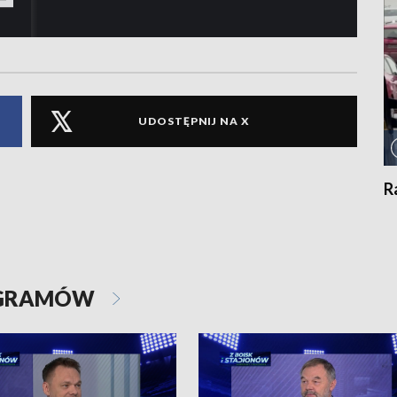
UDOSTĘPNIJ NA X
R
OGRAMÓW