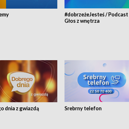
jemy
#dobrzeżeJesteś / Podcast 
Głos z wnętrza
o dnia z gwiazdą
Srebrny telefon