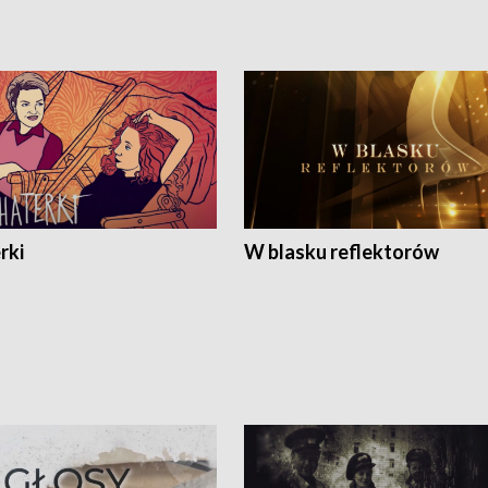
rki
W blasku reflektorów