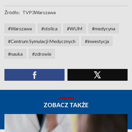
Źródło:
TVP3Warszawa
#Warszawa
#stolica
#WUM
#medycyna
#Centrum Symulacji Medycznych
#inwestycja
#nauka
#zdrowie
ZOBACZ TAKŻE