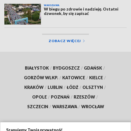
WARSZAWA
W biegu po zdrowie i nadzieję. Ostatni
dzwonek, by się zapisać
ZOBACZ WIĘCEJ
BIAŁYSTOK
/
BYDGOSZCZ
/
GDAŃSK
/
GORZÓW WLKP.
/
KATOWICE
/
KIELCE
/
KRAKÓW
/
LUBLIN
/
ŁÓDŹ
/
OLSZTYN
/
OPOLE
/
POZNAŃ
/
RZESZÓW
/
SZCZECIN
/
WARSZAWA
/
WROCŁAW
Szanujemy Twoją prywatność