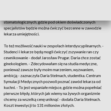
zastępca kanclerza ds eksploatacji Warszawskiego
Uniwersytetu Medycznego. Będą tu sale intensywnej terapii,
sala porodowa czy pomieszczenie do nauki zabiegów
stomatologicznych, gdzie pod okiem doświadczonych
specjalistów będzie można ćwiczyć bezcenne w zawodzie
lekarza umiejętności.
To też możliwość nauki w zespołach interdyscyplinarnych. -
Studenci i lekarze będą mogli ćwiczyć zszywanie ran czy
cewnikowanie - dodał Jarosław Prugar. Daria chce zostać
ginekologiem. - Zdecydowałam się na studia medyczne,
ponieważ zawsze były moim marzeniem, wyzwaniem,
ambicją - zaznaczyła Daria Stelmach, studentka. Centrum
Symulacji Medycznych pozwoli poznać zawód lekarza od
kuchni. - To jest wspaniałe miejsce, gdzie można popełniać
pierwsze błędy, których jak wiemy na żywych organizmie
chcemy za wszelką cenę uniknąć - dodała Daria Stelmach.
Koszt inwestycji to 131 milionów złotych.