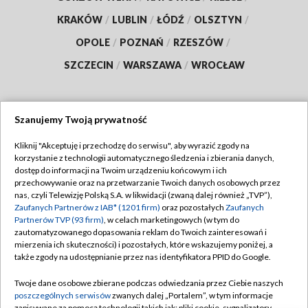
KRAKÓW
/
LUBLIN
/
ŁÓDŹ
/
OLSZTYN
/
OPOLE
/
POZNAŃ
/
RZESZÓW
/
SZCZECIN
/
WARSZAWA
/
WROCŁAW
Szanujemy Twoją prywatność
Dołącz do nas:
Kliknij "Akceptuję i przechodzę do serwisu", aby wyrazić zgody na
korzystanie z technologii automatycznego śledzenia i zbierania danych,
TVP
dostęp do informacji na Twoim urządzeniu końcowym i ich
Abonament TVP
przechowywanie oraz na przetwarzanie Twoich danych osobowych przez
Regulamin TVP
nas, czyli Telewizję Polską S.A. w likwidacji (zwaną dalej również „TVP”),
Emisja w TVP
Zaufanych Partnerów z IAB* (1201 firm)
oraz pozostałych
Zaufanych
Polityka prywatności
Partnerów TVP (93 firm)
, w celach marketingowych (w tym do
Centrum informacji TVP
Moje zgody
zautomatyzowanego dopasowania reklam do Twoich zainteresowań i
mierzenia ich skuteczności) i pozostałych, które wskazujemy poniżej, a
Naziemna Telewizja Cyfrowa
Pomoc
także zgody na udostępnianie przez nas identyfikatora PPID do Google.
Sklep TVP
Biuro reklamy
Twoje dane osobowe zbierane podczas odwiedzania przez Ciebie naszych
Rada Programowa
poszczególnych serwisów
zwanych dalej „Portalem”, w tym informacje
Kontakt
zapisywane za pomocą technologii takich jak: pliki cookie, sygnalizatory