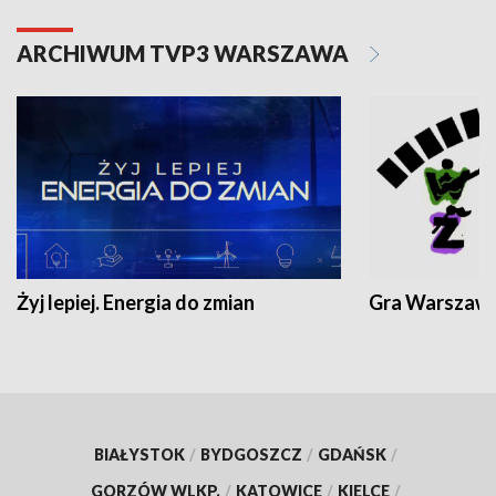
ARCHIWUM TVP3 WARSZAWA
Żyj lepiej. Energia do zmian
Gra Warszaw
BIAŁYSTOK
/
BYDGOSZCZ
/
GDAŃSK
/
GORZÓW WLKP.
/
KATOWICE
/
KIELCE
/