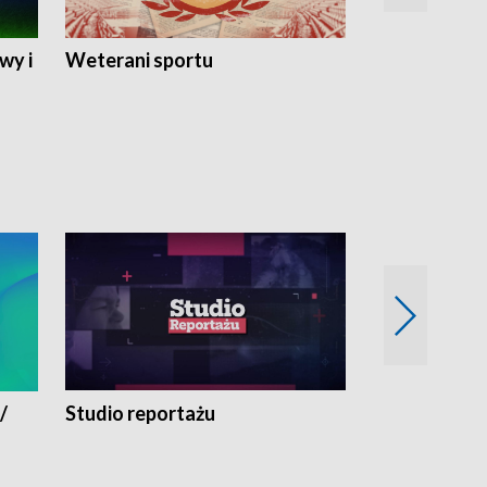
wy i
Weterani sportu
Najlepsi Sp
2024
/
Studio reportażu
Eksperyment