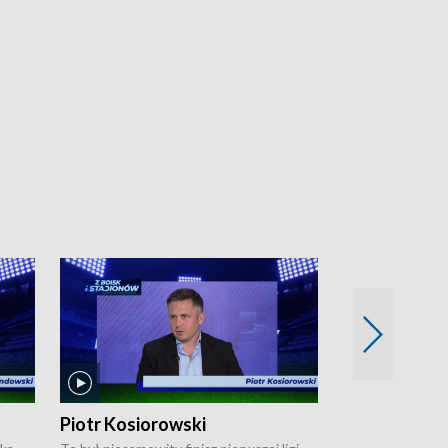
Piotr Kosiorowski
Tomasz Mat