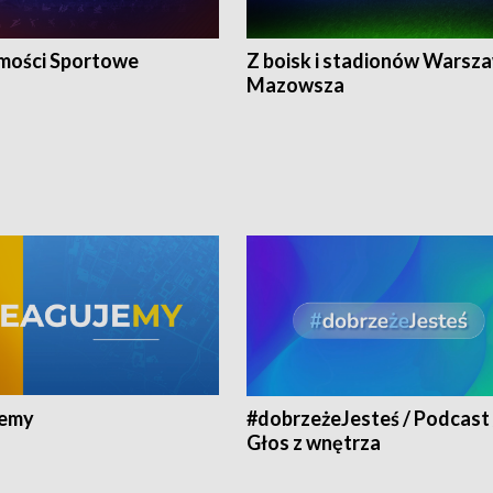
ości Sportowe
Z boisk i stadionów Warsza
Mazowsza
jemy
#dobrzeżeJesteś / Podcast 
Głos z wnętrza