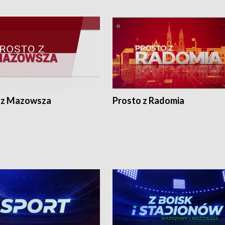
 z Mazowsza
Prosto z Radomia