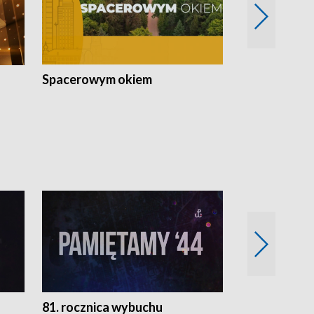
Spacerowym okiem
Filmowe spo
81. rocznica wybuchu
Retro Wawa