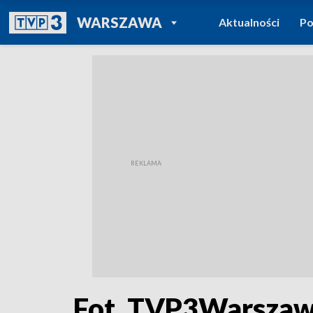
POWRÓT DO
WARSZAWA
Aktualności
Po
TVP REGIONY
Fot. TVP3Warsza