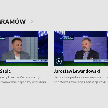
OGRAMÓW
 Szolc
Jarosław Lewandowski
karzy Dzików Warszawa był to
To prawdopodobnie największa pol
cydowanie najlepszy w historii.
sportowa rewelacja i sensacja roku.
pierwszy raz sięgnęli po
Chwalińska podbiła serca całej Pols
rodowe trofeum, wygrywając
kortach imienia Rolanda Garrosa w
ocno Europejską. Potem zaczęli
wielkoszlemowym turnieju French 
ekstraklasę. Po sezonie
przebijała się przez kwalifikacje, wyg
ym zadebiutowali w fazie play-
aż dziewięć pojedynków i dopiero w 