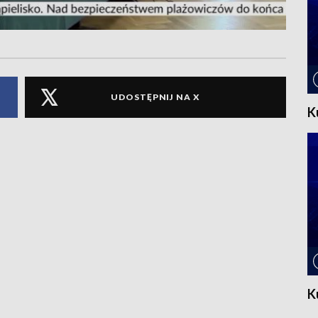
UDOSTĘPNIJ NA X
K
K