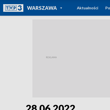
POWRÓT DO
WARSZAWA
Aktualności
Po
TVP REGIONY
28.06.2022