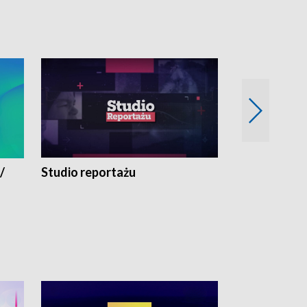
/
Studio reportażu
Eksperyment