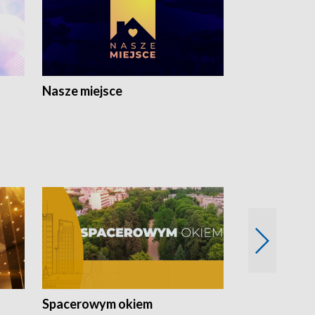
Nasze miejsce
Spacerowym okiem
Filmowe spo