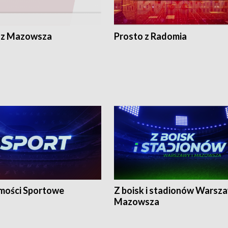
 z Mazowsza
Prosto z Radomia
ości Sportowe
Z boisk i stadionów Warsza
Mazowsza