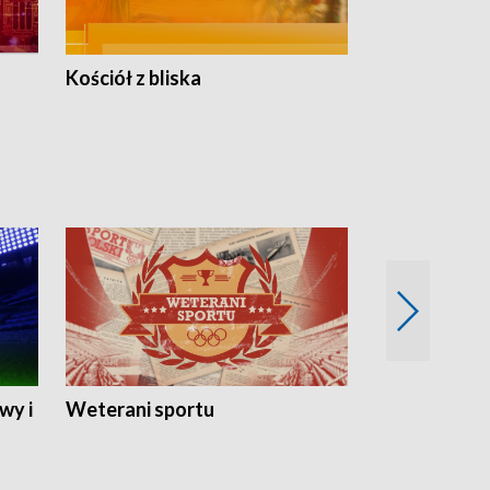
Kościół z bliska
wy i
Weterani sportu
Najlepsi Sp
2024