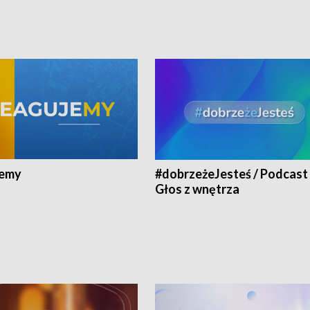
jemy
#dobrzeżeJesteś / Podcast 
Głos z wnętrza