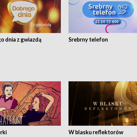
o dnia z gwiazdą
Srebrny telefon
rki
W blasku reflektorów