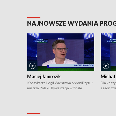
NAJNOWSZE WYDANIA PR
Maciej Jamrozik
Michał
Koszykarze Legii Warszawa obronili tytuł
Dla koszy
mistrza Polski. Rywalizacja w finale
sezon zde
ekstraklasy toczyła się do czterech
Najpierw 
zwycięstw i dopiero ostatni, siódmy mecz
międzyna
okazał się decydujący. W hali przy
Ligę Półn
Obrońców Tobruku na Bemowie
podbijać 
podopieczni estońskiego trenera Heiko
zasadnicz