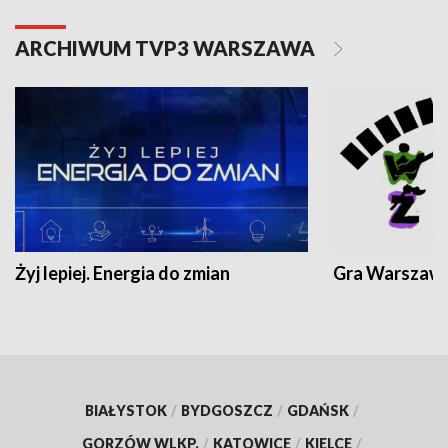
ARCHIWUM TVP3 WARSZAWA
Żyj lepiej. Energia do zmian
Gra Warszaw
BIAŁYSTOK
/
BYDGOSZCZ
/
GDAŃSK
/
GORZÓW WLKP.
/
KATOWICE
/
KIELCE
/