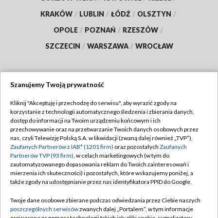
KRAKÓW
/
LUBLIN
/
ŁÓDŹ
/
OLSZTYN
/
OPOLE
/
POZNAŃ
/
RZESZÓW
/
SZCZECIN
/
WARSZAWA
/
WROCŁAW
Szanujemy Twoją prywatność
Dołącz do nas:
Kliknij "Akceptuję i przechodzę do serwisu", aby wyrazić zgody na
korzystanie z technologii automatycznego śledzenia i zbierania danych,
TVP
dostęp do informacji na Twoim urządzeniu końcowym i ich
Abonament TVP
przechowywanie oraz na przetwarzanie Twoich danych osobowych przez
Regulamin TVP
nas, czyli Telewizję Polską S.A. w likwidacji (zwaną dalej również „TVP”),
Emisja w TVP
Zaufanych Partnerów z IAB* (1201 firm)
oraz pozostałych
Zaufanych
Polityka prywatności
Partnerów TVP (93 firm)
, w celach marketingowych (w tym do
Centrum informacji TVP
Moje zgody
zautomatyzowanego dopasowania reklam do Twoich zainteresowań i
mierzenia ich skuteczności) i pozostałych, które wskazujemy poniżej, a
Naziemna Telewizja Cyfrowa
Pomoc
także zgody na udostępnianie przez nas identyfikatora PPID do Google.
Sklep TVP
Biuro reklamy
Twoje dane osobowe zbierane podczas odwiedzania przez Ciebie naszych
Rada Programowa
poszczególnych serwisów
zwanych dalej „Portalem”, w tym informacje
Kontakt
zapisywane za pomocą technologii takich jak: pliki cookie, sygnalizatory