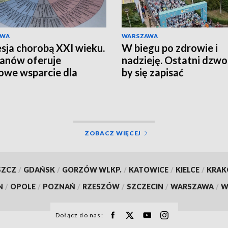
AWA
WARSZAWA
sja chorobą XXI wieku.
W biegu po zdrowie i
anów oferuje
nadzieję. Ostatni dzwo
we wsparcie dla
by się zapisać
zkańców
ZOBACZ WIĘCEJ
SZCZ
/
GDAŃSK
/
GORZÓW WLKP.
/
KATOWICE
/
KIELCE
/
KRA
N
/
OPOLE
/
POZNAŃ
/
RZESZÓW
/
SZCZECIN
/
WARSZAWA
/
W
Dołącz do nas: