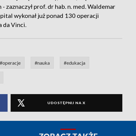
- zaznaczył prof. dr hab. n. med. Waldemar
pital wykonał już ponad 130 operacji
 da Vinci.
#operacje
#nauka
#edukacja
UDOSTĘPNIJ NA X