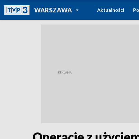
POWRÓT DO
WARSZAWA
Aktualności
Po
TVP REGIONY
Operacje z użyciem