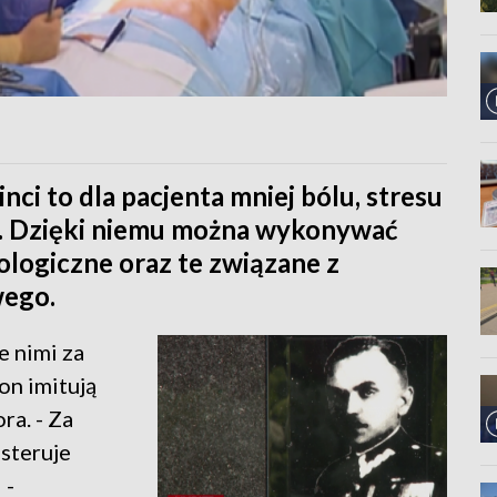
nci to dla pacjenta mniej bólu, stresu
ji. Dzięki niemu można wykonywać
rologiczne oraz te związane z
ego.
e nimi za
on imitują
ra. - Za
steruje
 -