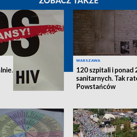
ZOBACZ TAKŻE
WARSZAWA
lnie.
120 szpitali i pona
sanitarnych. Tak r
Powstańców