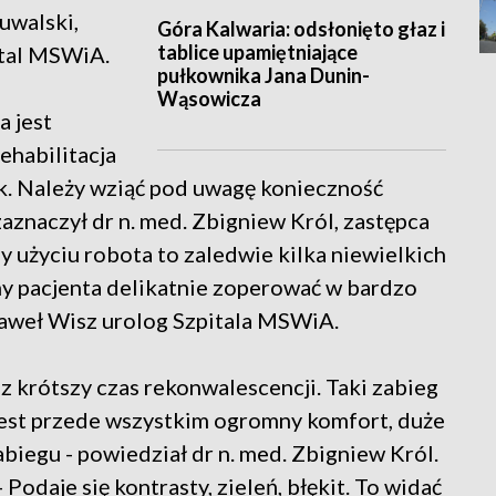
Suwalski,
Góra Kalwaria: odsłonięto głaz i
tablice upamiętniające
ital MSWiA.
pułkownika Jana Dunin-
Wąsowicza
a jest
ehabilitacja
rok. Należy wziąć pod uwagę konieczność
zaznaczył dr n. med. Zbigniew Król, zastępca
 użyciu robota to zaledwie kilka niewielkich
y pacjenta delikatnie zoperować w bardzo
Paweł Wisz urolog Szpitala MSWiA.
z krótszy czas rekonwalescencji. Taki zabieg
 jest przede wszystkim ogromny komfort, duże
biegu - powiedział dr n. med. Zbigniew Król.
Podaje się kontrasty, zieleń, błękit. To widać