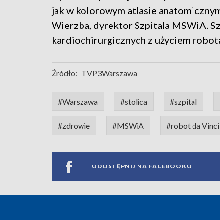
jak w kolorowym atlasie anatomicznym 
Wierzba, dyrektor Szpitala MSWiA. Sz
kardiochirurgicznych z użyciem robota
Źródło:
TVP3Warszawa
#Warszawa
#stolica
#szpital
#zdrowie
#MSWiA
#robot da Vinci
UDOSTĘPNIJ NA FACEBOOKU