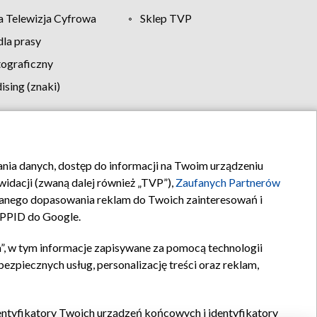
 Telewizja Cyfrowa
Sklep TVP
la prasy
tograficzny
sing (znaki)
klamy
Kontakt
rania danych, dostęp do informacji na Twoim urządzeniu
idacji (zwaną dalej również „TVP”),
Zaufanych Partnerów
anego dopasowania reklam do Twoich zainteresowań i
a PPID do Google.
”, w tym informacje zapisywane za pomocą technologii
zpiecznych usług, personalizację treści oraz reklam,
identyfikatory Twoich urządzeń końcowych i identyfikatory