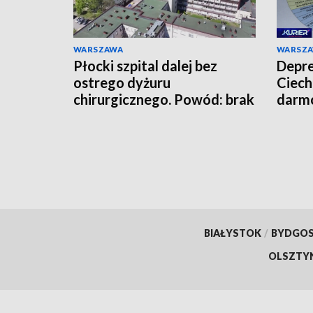
WARSZAWA
WARSZ
Płocki szpital dalej bez
Depre
ostrego dyżuru
Ciech
chirurgicznego. Powód: brak
darmo
lekarzy
mies
BIAŁYSTOK
/
BYDGO
OLSZTY