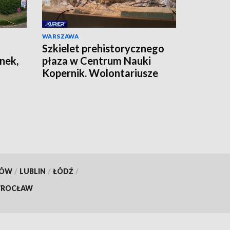
WARSZAWA
Szkielet prehistorycznego
nek,
płaza w Centrum Nauki
Kopernik. Wolontariusze
pracują nad jego „formą”
KÓW
/
LUBLIN
/
ŁÓDŹ
/
ROCŁAW