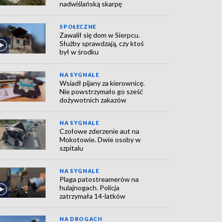
nadwiślańską skarpę
SPOŁECZNE
Zawalił się dom w Sierpcu.
Służby sprawdzają, czy ktoś
był w środku
NA SYGNALE
Wsiadł pijany za kierownicę.
Nie powstrzymało go sześć
dożywotnich zakazów
NA SYGNALE
Czołowe zderzenie aut na
Mokotowie. Dwie osoby w
szpitalu
NA SYGNALE
Plaga patostreamerów na
hulajnogach. Policja
zatrzymała 14-latków
NA DROGACH