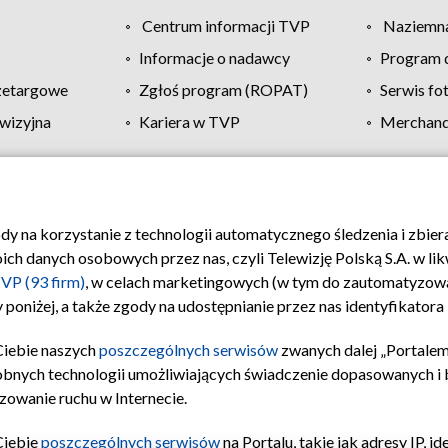
Centrum informacji TVP
Naziemna
Informacje o nadawcy
Program d
zetargowe
Zgłoś program (ROPAT)
Serwis fo
wizyjna
Kariera w TVP
Merchandi
Polityka prywatności
Moje zgody
Pomoc
Biuro re
ody na korzystanie z technologii automatycznego śledzenia i zbie
 danych osobowych przez nas, czyli Telewizję Polską S.A. w likw
VP (93 firm)
, w celach marketingowych (w tym do zautomatyzow
 poniżej, a także zgody na udostępnianie przez nas identyfikator
Ciebie naszych
poszczególnych serwisów
zwanych dalej „Portalem
obnych technologii umożliwiających świadczenie dopasowanych i be
zowanie ruchu w Internecie.
Ciebie
poszczególnych serwisów
na Portalu, takie jak adresy IP, 