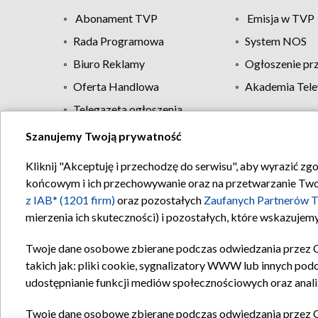
Abonament TVP
Emisja w TVP
Rada Programowa
System NOS
Biuro Reklamy
Ogłoszenie pr
Oferta Handlowa
Akademia Tele
Telegazeta ogłoszenia
Szanujemy Twoją prywatność
Regulamin TVP
Kliknij "Akceptuję i przechodzę do serwisu", aby wyrazić zg
końcowym i ich przechowywanie oraz na przetwarzanie Twoich
z IAB* (1201 firm)
oraz pozostałych
Zaufanych Partnerów T
mierzenia ich skuteczności) i pozostałych, które wskazujemy
Twoje dane osobowe zbierane podczas odwiedzania przez 
takich jak: pliki cookie, sygnalizatory WWW lub innych pod
udostępnianie funkcji mediów społecznościowych oraz anali
Twoje dane osobowe zbierane podczas odwiedzania przez 