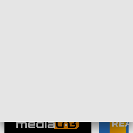
Plebiscyt Najlepsi Sportowcy
Wiadomości 
Warszawy 2025
SPOŁECZEŃSTWO