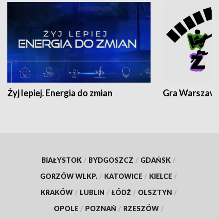
Żyj lepiej. Energia do zmian
Gra Warszaw
BIAŁYSTOK
/
BYDGOSZCZ
/
GDAŃSK
/
GORZÓW WLKP.
/
KATOWICE
/
KIELCE
/
KRAKÓW
/
LUBLIN
/
ŁÓDŹ
/
OLSZTYN
/
OPOLE
/
POZNAŃ
/
RZESZÓW
/