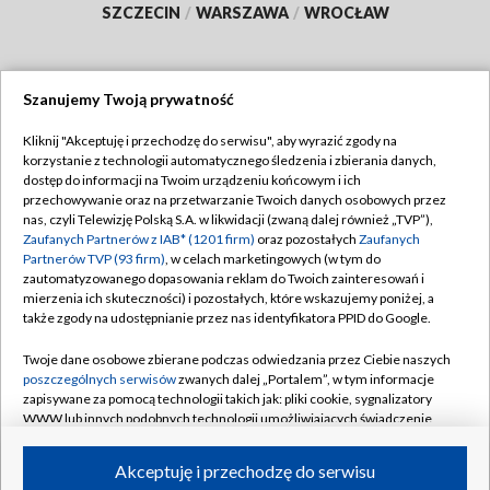
SZCZECIN
/
WARSZAWA
/
WROCŁAW
Szanujemy Twoją prywatność
Dołącz do nas:
Kliknij "Akceptuję i przechodzę do serwisu", aby wyrazić zgody na
korzystanie z technologii automatycznego śledzenia i zbierania danych,
TVP
dostęp do informacji na Twoim urządzeniu końcowym i ich
Abonament TVP
przechowywanie oraz na przetwarzanie Twoich danych osobowych przez
Regulamin TVP
nas, czyli Telewizję Polską S.A. w likwidacji (zwaną dalej również „TVP”),
Emisja w TVP
Zaufanych Partnerów z IAB* (1201 firm)
oraz pozostałych
Zaufanych
Polityka prywatności
Partnerów TVP (93 firm)
, w celach marketingowych (w tym do
Centrum informacji TVP
Moje zgody
zautomatyzowanego dopasowania reklam do Twoich zainteresowań i
mierzenia ich skuteczności) i pozostałych, które wskazujemy poniżej, a
Naziemna Telewizja Cyfrowa
Pomoc
także zgody na udostępnianie przez nas identyfikatora PPID do Google.
Sklep TVP
Biuro reklamy
Twoje dane osobowe zbierane podczas odwiedzania przez Ciebie naszych
Rada Programowa
poszczególnych serwisów
zwanych dalej „Portalem”, w tym informacje
Kontakt
zapisywane za pomocą technologii takich jak: pliki cookie, sygnalizatory
System NOS
WWW lub innych podobnych technologii umożliwiających świadczenie
dopasowanych i bezpiecznych usług, personalizację treści oraz reklam,
Informacje o nadawcy
Kanały
udostępnianie funkcji mediów społecznościowych oraz analizowanie
Akceptuję i przechodzę do serwisu
ruchu w Internecie.
Program dla prasy