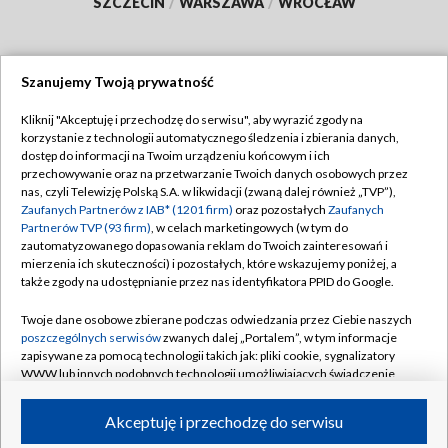
SZCZECIN
/
WARSZAWA
/
WROCŁAW
Szanujemy Twoją prywatność
Dołącz do nas:
Kliknij "Akceptuję i przechodzę do serwisu", aby wyrazić zgody na
korzystanie z technologii automatycznego śledzenia i zbierania danych,
TVP
dostęp do informacji na Twoim urządzeniu końcowym i ich
Abonament TVP
przechowywanie oraz na przetwarzanie Twoich danych osobowych przez
Regulamin TVP
nas, czyli Telewizję Polską S.A. w likwidacji (zwaną dalej również „TVP”),
Emisja w TVP
Polityka prywatności
Zaufanych Partnerów z IAB* (1201 firm)
oraz pozostałych
Zaufanych
Partnerów TVP (93 firm)
, w celach marketingowych (w tym do
Centrum informacji TVP
Moje zgody
zautomatyzowanego dopasowania reklam do Twoich zainteresowań i
mierzenia ich skuteczności) i pozostałych, które wskazujemy poniżej, a
Naziemna Telewizja Cyfrowa
Pomoc
także zgody na udostępnianie przez nas identyfikatora PPID do Google.
Sklep TVP
Biuro reklamy
Twoje dane osobowe zbierane podczas odwiedzania przez Ciebie naszych
Rada Programowa
Kontakt
poszczególnych serwisów
zwanych dalej „Portalem”, w tym informacje
zapisywane za pomocą technologii takich jak: pliki cookie, sygnalizatory
System NOS
WWW lub innych podobnych technologii umożliwiających świadczenie
dopasowanych i bezpiecznych usług, personalizację treści oraz reklam,
Informacje o nadawcy
Kanały
udostępnianie funkcji mediów społecznościowych oraz analizowanie
Akceptuję i przechodzę do serwisu
ruchu w Internecie.
Program dla prasy