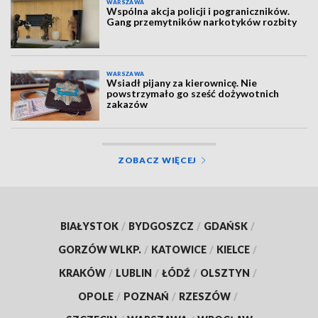
WARSZAWA
Wspólna akcja policji i pograniczników.
Gang przemytników narkotyków rozbity
WARSZAWA
Wsiadł pijany za kierownicę. Nie
powstrzymało go sześć dożywotnich
zakazów
ZOBACZ WIĘCEJ
BIAŁYSTOK
/
BYDGOSZCZ
/
GDAŃSK
/
GORZÓW WLKP.
/
KATOWICE
/
KIELCE
/
KRAKÓW
/
LUBLIN
/
ŁÓDŹ
/
OLSZTYN
/
OPOLE
/
POZNAŃ
/
RZESZÓW
/