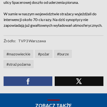
ulicy Spacerowej doszło od uderzenia pioruna.
W sumie w naszym województwie strażacy wyjeżdżali do
interwencji około 70-ciu razy. Na dziś synoptycy nie
zapowiadają już gwałtownych wyładowań atmosferycznych.
Źródło:
TVP3 Warszawa
#mazowieckie
#pożar
#burze
#straż pożarna
ZOBACZ TAKŻE