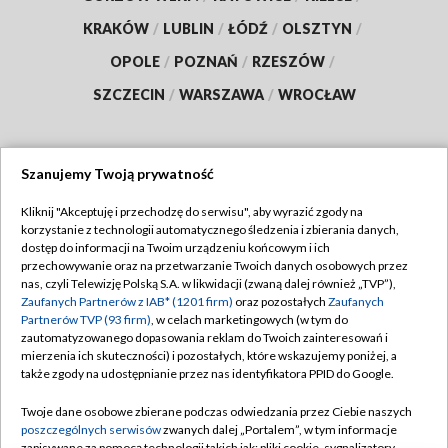
KRAKÓW
/
LUBLIN
/
ŁÓDŹ
/
OLSZTYN
/
OPOLE
/
POZNAŃ
/
RZESZÓW
/
SZCZECIN
/
WARSZAWA
/
WROCŁAW
Szanujemy Twoją prywatność
Dołącz do nas:
Kliknij "Akceptuję i przechodzę do serwisu", aby wyrazić zgody na
korzystanie z technologii automatycznego śledzenia i zbierania danych,
TVP
dostęp do informacji na Twoim urządzeniu końcowym i ich
Abonament TVP
przechowywanie oraz na przetwarzanie Twoich danych osobowych przez
Regulamin TVP
nas, czyli Telewizję Polską S.A. w likwidacji (zwaną dalej również „TVP”),
Emisja w TVP
Zaufanych Partnerów z IAB* (1201 firm)
oraz pozostałych
Zaufanych
Polityka prywatności
Partnerów TVP (93 firm)
, w celach marketingowych (w tym do
Centrum informacji TVP
Moje zgody
zautomatyzowanego dopasowania reklam do Twoich zainteresowań i
mierzenia ich skuteczności) i pozostałych, które wskazujemy poniżej, a
Naziemna Telewizja Cyfrowa
Pomoc
także zgody na udostępnianie przez nas identyfikatora PPID do Google.
Sklep TVP
Biuro reklamy
Twoje dane osobowe zbierane podczas odwiedzania przez Ciebie naszych
Rada Programowa
poszczególnych serwisów
zwanych dalej „Portalem”, w tym informacje
Kontakt
zapisywane za pomocą technologii takich jak: pliki cookie, sygnalizatory