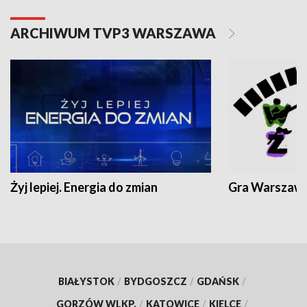
ARCHIWUM TVP3 WARSZAWA
Żyj lepiej. Energia do zmian
Gra Warszaw
BIAŁYSTOK
/
BYDGOSZCZ
/
GDAŃSK
/
GORZÓW WLKP.
/
KATOWICE
/
KIELCE
/