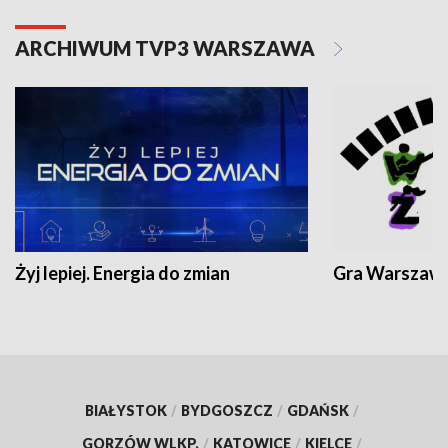
ARCHIWUM TVP3 WARSZAWA
Żyj lepiej. Energia do zmian
Gra Warszaw
BIAŁYSTOK
/
BYDGOSZCZ
/
GDAŃSK
/
GORZÓW WLKP.
/
KATOWICE
/
KIELCE
/