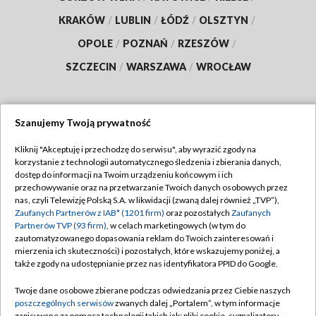
KRAKÓW
/
LUBLIN
/
ŁÓDŹ
/
OLSZTYN
/
OPOLE
/
POZNAŃ
/
RZESZÓW
/
SZCZECIN
/
WARSZAWA
/
WROCŁAW
Szanujemy Twoją prywatność
Dołącz do nas:
Kliknij "Akceptuję i przechodzę do serwisu", aby wyrazić zgody na
korzystanie z technologii automatycznego śledzenia i zbierania danych,
TVP
dostęp do informacji na Twoim urządzeniu końcowym i ich
Abonament TVP
przechowywanie oraz na przetwarzanie Twoich danych osobowych przez
Regulamin TVP
nas, czyli Telewizję Polską S.A. w likwidacji (zwaną dalej również „TVP”),
Emisja w TVP
Zaufanych Partnerów z IAB* (1201 firm)
oraz pozostałych
Zaufanych
Polityka prywatności
Partnerów TVP (93 firm)
, w celach marketingowych (w tym do
Centrum informacji TVP
Moje zgody
zautomatyzowanego dopasowania reklam do Twoich zainteresowań i
mierzenia ich skuteczności) i pozostałych, które wskazujemy poniżej, a
Naziemna Telewizja Cyfrowa
Pomoc
także zgody na udostępnianie przez nas identyfikatora PPID do Google.
Sklep TVP
Biuro reklamy
Twoje dane osobowe zbierane podczas odwiedzania przez Ciebie naszych
Rada Programowa
poszczególnych serwisów
zwanych dalej „Portalem”, w tym informacje
Kontakt
zapisywane za pomocą technologii takich jak: pliki cookie, sygnalizatory