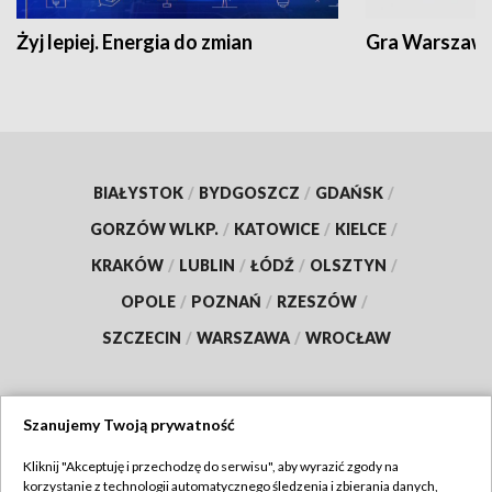
Żyj lepiej. Energia do zmian
Gra Warszaw
BIAŁYSTOK
/
BYDGOSZCZ
/
GDAŃSK
/
GORZÓW WLKP.
/
KATOWICE
/
KIELCE
/
KRAKÓW
/
LUBLIN
/
ŁÓDŹ
/
OLSZTYN
/
OPOLE
/
POZNAŃ
/
RZESZÓW
/
SZCZECIN
/
WARSZAWA
/
WROCŁAW
Szanujemy Twoją prywatność
Dołącz do nas:
Kliknij "Akceptuję i przechodzę do serwisu", aby wyrazić zgody na
korzystanie z technologii automatycznego śledzenia i zbierania danych,
TVP