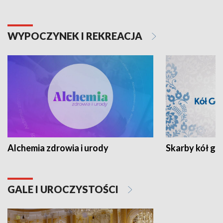
WYPOCZYNEK I REKREACJA
Alchemia zdrowia i urody
Skarby kół go
GALE I UROCZYSTOŚCI