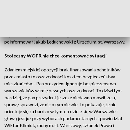
Patrole dbają o bezpieczeństwo mieszkańców. Pilnują. by
ten całkowity zakaz kąpieli, który obowiązuje w Wiśle na
terenie miasta był egzekwowany. Dodatkowe patrole
realizuje również straż miejska. Z zastosowaniem
najnowocześniejszych technologii, czyli dronów -
poinformował Jakub Leduchowski z Urzędu m. st. Warszawy.
Stołeczny WOPR nie chce komentować sytuacji
Zdaniem miejskiej opozycji brak finansowania ochotników
przez miasto to oszczędności kosztem bezpieczeństwa
mieszkańców. - Pan prezydent ignoruje bezpieczeństwo
warszawiaków w imię pewnych oszczędności. To dziwi tym
bardziej, że pan prezydent jeszcze niedawno mówił, że tę
sprawę sprawdzi, że nic o tym nie wie. To pokazuje, że nie
orientuje się za bardzo w tym, co dzieje się w Warszawie i
głową jest już przy wyborach parlamentarnych - powiedział
Wiktor Klimiuk, radny m. st. Warszawy, członek Prawa i