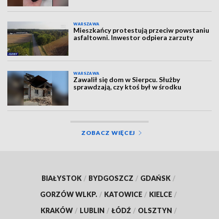
WARSZAWA
Mieszkańcy protestują przeciw powstaniu
asfaltowni. Inwestor odpiera zarzuty
WARSZAWA
Zawalił się dom w Sierpcu. Służby
sprawdzają, czy ktoś był w środku
ZOBACZ WIĘCEJ
BIAŁYSTOK
/
BYDGOSZCZ
/
GDAŃSK
/
GORZÓW WLKP.
/
KATOWICE
/
KIELCE
/
KRAKÓW
/
LUBLIN
/
ŁÓDŹ
/
OLSZTYN
/