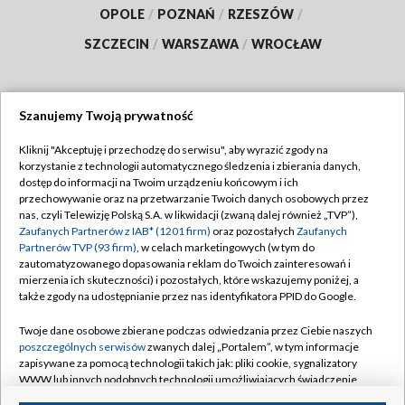
OPOLE
/
POZNAŃ
/
RZESZÓW
/
SZCZECIN
/
WARSZAWA
/
WROCŁAW
Szanujemy Twoją prywatność
Dołącz do nas:
Kliknij "Akceptuję i przechodzę do serwisu", aby wyrazić zgody na
korzystanie z technologii automatycznego śledzenia i zbierania danych,
TVP
dostęp do informacji na Twoim urządzeniu końcowym i ich
Abonament TVP
przechowywanie oraz na przetwarzanie Twoich danych osobowych przez
Regulamin TVP
nas, czyli Telewizję Polską S.A. w likwidacji (zwaną dalej również „TVP”),
Emisja w TVP
Polityka prywatności
Zaufanych Partnerów z IAB* (1201 firm)
oraz pozostałych
Zaufanych
Partnerów TVP (93 firm)
, w celach marketingowych (w tym do
Centrum informacji TVP
Moje zgody
zautomatyzowanego dopasowania reklam do Twoich zainteresowań i
mierzenia ich skuteczności) i pozostałych, które wskazujemy poniżej, a
Naziemna Telewizja Cyfrowa
Pomoc
także zgody na udostępnianie przez nas identyfikatora PPID do Google.
Sklep TVP
Biuro reklamy
Twoje dane osobowe zbierane podczas odwiedzania przez Ciebie naszych
Rada Programowa
Kontakt
poszczególnych serwisów
zwanych dalej „Portalem”, w tym informacje
zapisywane za pomocą technologii takich jak: pliki cookie, sygnalizatory
System NOS
WWW lub innych podobnych technologii umożliwiających świadczenie
dopasowanych i bezpiecznych usług, personalizację treści oraz reklam,
Informacje o nadawcy