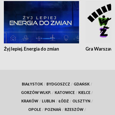
Żyj lepiej. Energia do zmian
Gra Warszaw
BIAŁYSTOK
/
BYDGOSZCZ
/
GDAŃSK
/
GORZÓW WLKP.
/
KATOWICE
/
KIELCE
/
KRAKÓW
/
LUBLIN
/
ŁÓDŹ
/
OLSZTYN
/
OPOLE
/
POZNAŃ
/
RZESZÓW
/