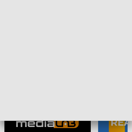
Plebiscyt Najlepsi Sportowcy
Wiadomości 
Warszawy 2025
SPOŁECZEŃSTWO