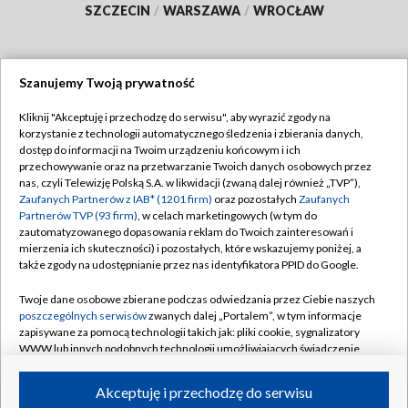
SZCZECIN
/
WARSZAWA
/
WROCŁAW
Szanujemy Twoją prywatność
Dołącz do nas:
Kliknij "Akceptuję i przechodzę do serwisu", aby wyrazić zgody na
korzystanie z technologii automatycznego śledzenia i zbierania danych,
TVP
dostęp do informacji na Twoim urządzeniu końcowym i ich
Abonament TVP
przechowywanie oraz na przetwarzanie Twoich danych osobowych przez
Regulamin TVP
nas, czyli Telewizję Polską S.A. w likwidacji (zwaną dalej również „TVP”),
Emisja w TVP
Zaufanych Partnerów z IAB* (1201 firm)
oraz pozostałych
Zaufanych
Polityka prywatności
Partnerów TVP (93 firm)
, w celach marketingowych (w tym do
Centrum informacji TVP
Moje zgody
zautomatyzowanego dopasowania reklam do Twoich zainteresowań i
mierzenia ich skuteczności) i pozostałych, które wskazujemy poniżej, a
Naziemna Telewizja Cyfrowa
Pomoc
także zgody na udostępnianie przez nas identyfikatora PPID do Google.
Sklep TVP
Biuro reklamy
Twoje dane osobowe zbierane podczas odwiedzania przez Ciebie naszych
Rada Programowa
poszczególnych serwisów
zwanych dalej „Portalem”, w tym informacje
Kontakt
zapisywane za pomocą technologii takich jak: pliki cookie, sygnalizatory
System NOS
WWW lub innych podobnych technologii umożliwiających świadczenie
dopasowanych i bezpiecznych usług, personalizację treści oraz reklam,
Informacje o nadawcy
Kanały
udostępnianie funkcji mediów społecznościowych oraz analizowanie
Akceptuję i przechodzę do serwisu
ruchu w Internecie.
Program dla prasy