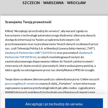
SZCZECIN
/
WARSZAWA
/
WROCŁAW
Szanujemy Twoją prywatność
Dołącz do nas:
Kliknij "Akceptuję i przechodzę do serwisu", aby wyrazić zgody na
korzystanie z technologii automatycznego śledzenia i zbierania danych,
TVP
dostęp do informacji na Twoim urządzeniu końcowym i ich
Abonament TVP
przechowywanie oraz na przetwarzanie Twoich danych osobowych przez
Regulamin TVP
nas, czyli Telewizję Polską S.A. w likwidacji (zwaną dalej również „TVP”),
Emisja w TVP
Zaufanych Partnerów z IAB* (1201 firm)
oraz pozostałych
Zaufanych
Polityka prywatności
Partnerów TVP (93 firm)
, w celach marketingowych (w tym do
Centrum informacji TVP
Moje zgody
zautomatyzowanego dopasowania reklam do Twoich zainteresowań i
mierzenia ich skuteczności) i pozostałych, które wskazujemy poniżej, a
Naziemna Telewizja Cyfrowa
Pomoc
także zgody na udostępnianie przez nas identyfikatora PPID do Google.
Sklep TVP
Biuro reklamy
Twoje dane osobowe zbierane podczas odwiedzania przez Ciebie naszych
Rada Programowa
poszczególnych serwisów
zwanych dalej „Portalem”, w tym informacje
Kontakt
zapisywane za pomocą technologii takich jak: pliki cookie, sygnalizatory
System NOS
WWW lub innych podobnych technologii umożliwiających świadczenie
dopasowanych i bezpiecznych usług, personalizację treści oraz reklam,
Informacje o nadawcy
Kanały
udostępnianie funkcji mediów społecznościowych oraz analizowanie
Akceptuję i przechodzę do serwisu
ruchu w Internecie.
Program dla prasy