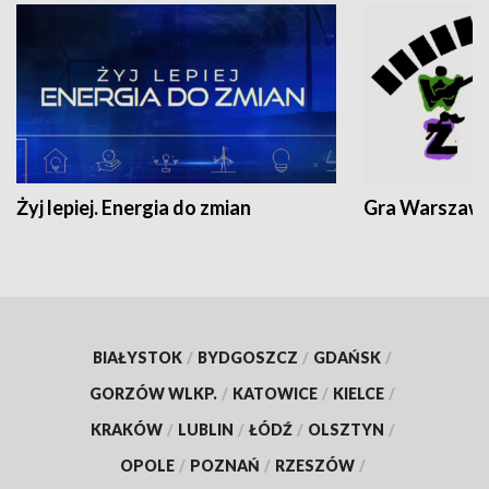
Żyj lepiej. Energia do zmian
Gra Warszaw
BIAŁYSTOK
/
BYDGOSZCZ
/
GDAŃSK
/
GORZÓW WLKP.
/
KATOWICE
/
KIELCE
/
KRAKÓW
/
LUBLIN
/
ŁÓDŹ
/
OLSZTYN
/
OPOLE
/
POZNAŃ
/
RZESZÓW
/