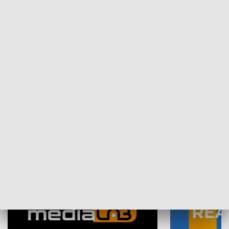
Plebiscyt Najlepsi Sportowcy
Wiadomości 
Warszawy 2025
SPOŁECZEŃSTWO