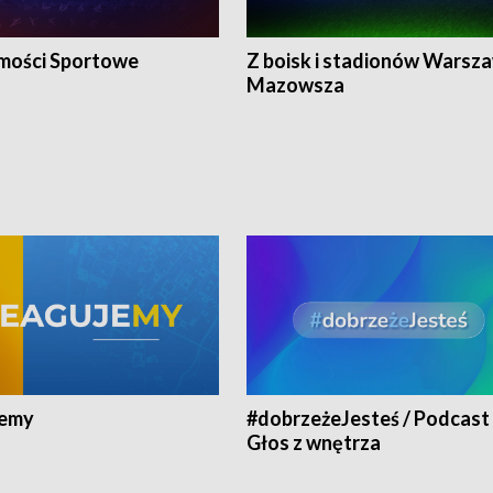
ości Sportowe
Z boisk i stadionów Warsza
Mazowsza
jemy
#dobrzeżeJesteś / Podcast 
Głos z wnętrza