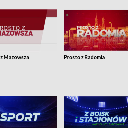
 z Mazowsza
Prosto z Radomia