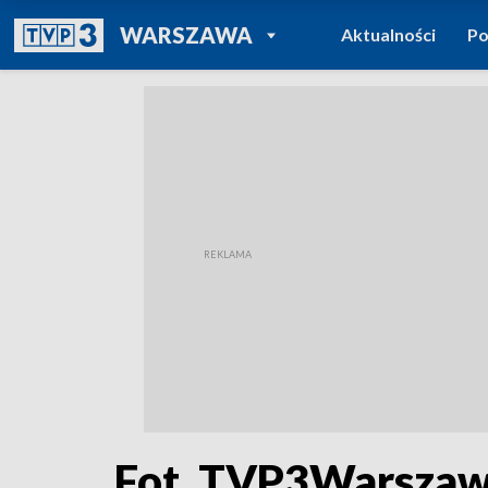
POWRÓT DO
WARSZAWA
Aktualności
Po
TVP REGIONY
Fot. TVP3Warsza