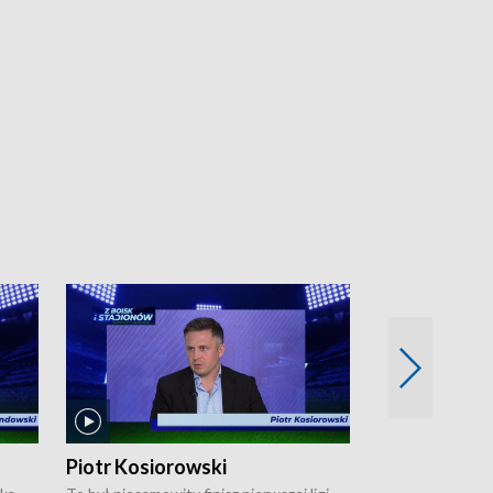
Piotr Kosiorowski
Tomasz Mat