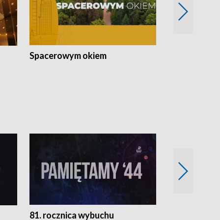
Spacerowym okiem
Filmowe spo
81. rocznica wybuchu
Retro Wawa