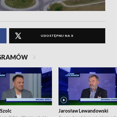
UDOSTĘPNIJ NA X
OGRAMÓW
 Szolc
Jarosław Lewandowski